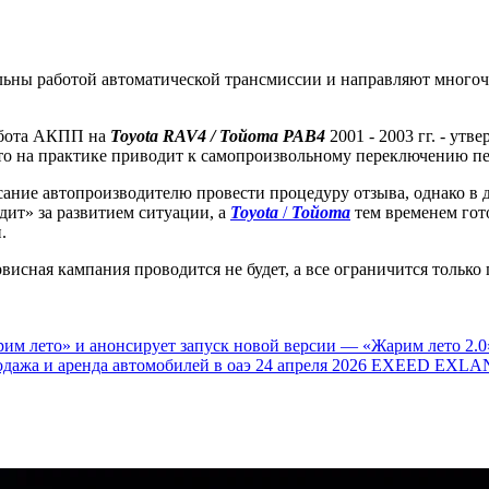
ьны работой автоматической трансмиссии и направляют много
абота АКПП на
Toyota RAV4 / Тойота РАВ4
2001 - 2003 гг. - ут
то на практике приводит к самопроизвольному переключению пе
сание автопроизводителю провести процедуру отзыва, однако в 
ит» за развитием ситуации, а
Toyota
/
Тойота
тем временем гот
.
висная кампания проводится не будет, а все ограничится тольк
.
им лето» и анонсирует запуск новой версии — «Жарим лето 2.0
одажа и аренда автомобилей в оаэ
24 апреля 2026
EXEED EXLAN