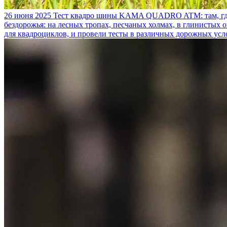
26 июня 2025
Тест квадро шины KAMA QUADRO ATM: там, где
бездорожья: на лесных тропах, песчаных холмах, в глинистых
для квадроциклов, и провели тесты в различных дорожных усл