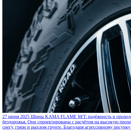
27 июня 2025
Шины KAMA FLAME M/T: надёжность и проходим
бездорожья. Они спроектированы с расчётом на высокую прохо
снегу, грязи и рыхлом грунте. Благодаря агрессивному рисунк