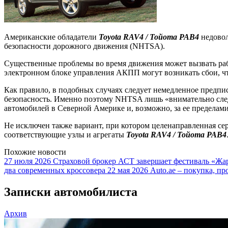
Американские обладатели
Toyota RAV4 / Тойота РАВ4
недовол
безопасности дорожного движения (NHTSA).
Существенные проблемы во время движения может вызвать р
электронном блоке управления АКПП могут возникать сбои, ч
Как правило, в подобных случаях следует немедленное предпи
безопасность. Именно поэтому NHTSA лишь «внимательно след
автомобилей в Северной Америке и, возможно, за ее пределами
Не исключен также вариант, при котором целенаправленная сер
соответствующие узлы и агрегаты
Toyota RAV4 / Тойота РАВ4
Похожие новости
27 июля 2026
Страховой брокер АСТ завершает фестиваль «Жар
два современных кроссовера
22 мая 2026
Auto.ae – покупка, пр
Записки автомобилиста
Архив