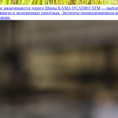
 заканчиваются дороги
Шины KAMA QUADRO ATM — выбор для т
 оврагах и заснеженных просёлках. Эксперты проанализировали 
овиях.