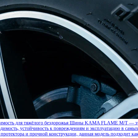
ость для тяжёлого бездорожья
Шины KAMA FLAME M/T — это с
димость, устойчивость к повреждениям и эксплуатацию в самых
у протектора и прочной конструкции, данная модель подходит ка