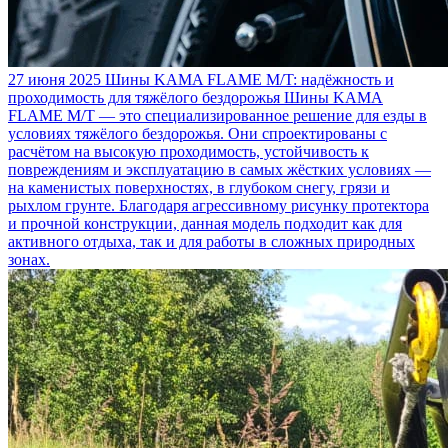
27 июня 2025
Шины KAMA FLAME M/T: надёжность и
проходимость для тяжёлого бездорожья
Шины KAMA
FLAME M/T — это специализированное решение для езды в
условиях тяжёлого бездорожья. Они спроектированы с
расчётом на высокую проходимость, устойчивость к
повреждениям и эксплуатацию в самых жёстких условиях —
на каменистых поверхностях, в глубоком снегу, грязи и
рыхлом грунте. Благодаря агрессивному рисунку протектора
и прочной конструкции, данная модель подходит как для
активного отдыха, так и для работы в сложных природных
зонах.