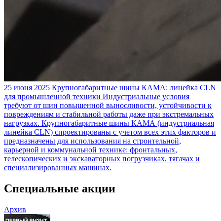
25 июня 2025
Крупногабаритные шины КАМА: линейка CLN
для промышленной техники
Индустриальные условия
требуют от шин повышенной выносливости, устойчивости к
повреждениям и стабильной работы даже при экстремальных
нагрузках. Крупногабаритные шины КАМА (индустриальная
линейка CLN) спроектированы с учетом всех этих факторов и
предназначены для использования на строительной,
карьерной и коммунальной технике: фронтальных,
телескопических и экскаваторных погрузчиках, тягачах и
специализированных машинах.
Специальные акции
Архив