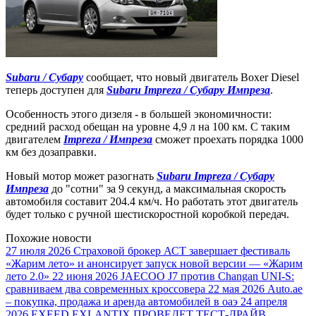
Subaru / Субару
сообщает, что новый двигатель Boxer Diesel
теперь доступен для
Subaru Impreza / Субару Импреза
.
Особенность этого дизеля - в большей экономичности:
средний расход обещан на уровне 4,9 л на 100 км. С таким
двигателем
Impreza / Импреза
сможет проехать порядка 1000
км без дозаправки.
Новый мотор может разогнать
Subaru Impreza / Субару
Импреза
до "сотни" за 9 секунд, а максимальная скорость
автомобиля составит 204.4 км/ч. Но работать этот двигатель
будет только с ручной шестискоростной коробкой передач.
Похожие новости
27 июля 2026
Страховой брокер АСТ завершает фестиваль
«Жарим лето» и анонсирует запуск новой версии — «Жарим
лето 2.0»
22 июня 2026
JAECOO J7 против Changan UNI-S:
сравниваем два современных кроссовера
22 мая 2026
Auto.ae
– покупка, продажа и аренда автомобилей в оаэ
24 апреля
2026
EXEED EXLANTIX ПРОВЕДЕТ ТЕСТ-ДРАЙВ