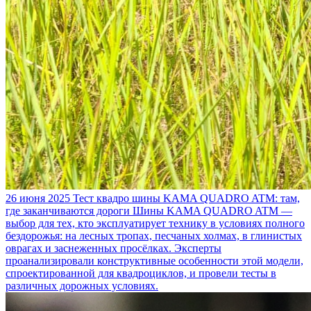
26 июня 2025
Тест квадро шины KAMA QUADRO ATM: там,
где заканчиваются дороги
Шины KAMA QUADRO ATM —
выбор для тех, кто эксплуатирует технику в условиях полного
бездорожья: на лесных тропах, песчаных холмах, в глинистых
оврагах и заснеженных просёлках. Эксперты
проанализировали конструктивные особенности этой модели,
спроектированной для квадроциклов, и провели тесты в
различных дорожных условиях.