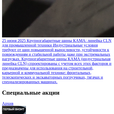
25 июня 2025
Крупногабаритные шины КАМА: линейка CLN
для промышленной техники
Индустриальные условия
требуют от шин повышенной выносливости, устойчивости к
повреждениям и стабильной работы даже при экстремальных
нагрузках. Крупногабаритные шины КАМА (индустриальная
линейка CLN) спроектированы с учетом всех этих факторов и
предназначены для использования на строительной,
карьерной и коммунальной технике: фронтальных,
телескопических и экскаваторных погрузчиках, тягачах и
специализированных машинах.
Специальные акции
Архив