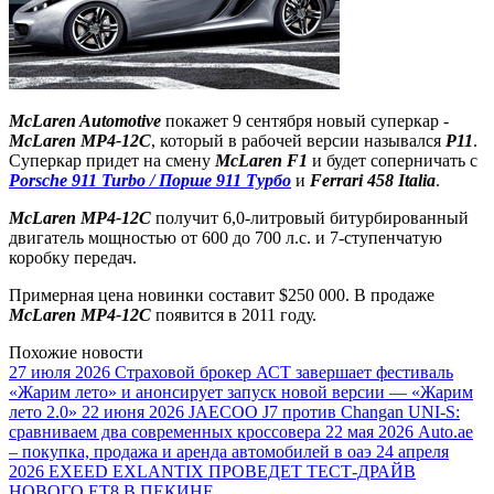
McLaren Automotive
покажет 9 сентября новый суперкар -
McLaren MP4-12C
, который в рабочей версии назывался
P11
.
Суперкар придет на смену
McLaren F1
и будет соперничать с
Porsche 911 Turbo / Порше 911 Турбо
и
Ferrari 458 Italia
.
McLaren MP4-12C
получит 6,0-литровый битурбированный
двигатель мощностью от 600 до 700 л.с. и 7-ступенчатую
коробку передач.
Примерная цена новинки составит $250 000. В продаже
McLaren MP4-12C
появится в 2011 году.
Похожие новости
27 июля 2026
Страховой брокер АСТ завершает фестиваль
«Жарим лето» и анонсирует запуск новой версии — «Жарим
лето 2.0»
22 июня 2026
JAECOO J7 против Changan UNI-S:
сравниваем два современных кроссовера
22 мая 2026
Auto.ae
– покупка, продажа и аренда автомобилей в оаэ
24 апреля
2026
EXEED EXLANTIX ПРОВЕДЕТ ТЕСТ-ДРАЙВ
НОВОГО ET8 В ПЕКИНЕ