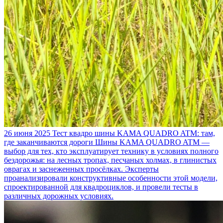
26 июня 2025
Тест квадро шины KAMA QUADRO ATM: там,
где заканчиваются дороги
Шины KAMA QUADRO ATM —
выбор для тех, кто эксплуатирует технику в условиях полного
бездорожья: на лесных тропах, песчаных холмах, в глинистых
оврагах и заснеженных просёлках. Эксперты
проанализировали конструктивные особенности этой модели,
спроектированной для квадроциклов, и провели тесты в
различных дорожных условиях.