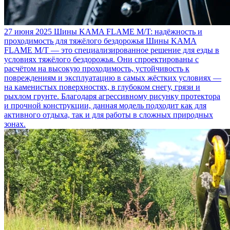
27 июня 2025
Шины KAMA FLAME M/T: надёжность и
проходимость для тяжёлого бездорожья
Шины KAMA
FLAME M/T — это специализированное решение для езды в
условиях тяжёлого бездорожья. Они спроектированы с
расчётом на высокую проходимость, устойчивость к
повреждениям и эксплуатацию в самых жёстких условиях —
на каменистых поверхностях, в глубоком снегу, грязи и
рыхлом грунте. Благодаря агрессивному рисунку протектора
и прочной конструкции, данная модель подходит как для
активного отдыха, так и для работы в сложных природных
зонах.