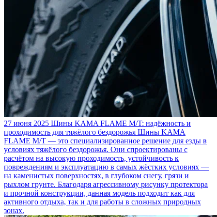
27 июня 2025
Шины KAMA FLAME M/T: надёжность и
проходимость для тяжёлого бездорожья
Шины KAMA
FLAME M/T — это специализированное решение для езды в
условиях тяжёлого бездорожья. Они спроектированы с
расчётом на высокую проходимость, устойчивость к
повреждениям и эксплуатацию в самых жёстких условиях —
на каменистых поверхностях, в глубоком снегу, грязи и
рыхлом грунте. Благодаря агрессивному рисунку протектора
и прочной конструкции, данная модель подходит как для
активного отдыха, так и для работы в сложных природных
зонах.