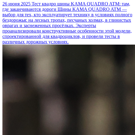
26 июня 2025
Тест квадро шины KAMA QUADRO ATM: там,
где заканчиваются дороги
Шины KAMA QUADRO ATM —
выбор для тех, кто эксплуатирует технику в условиях полного
бездорожья: на лесных тропах, песчаных холмах, в глинистых
оврагах и заснеженных просёлках. Эксперты
проанализировали конструктивные особенности этой модели,
спроектированной для квадроциклов, и провели тесты в
различных дорожных условиях.