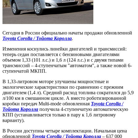
Сегодня в России официально начаты продажи обновленной
Toyota Corolla / Тойота Королла
.
Изменения коснулись линейки двигателей и трансмиссий:
теперь седан поставляется с бензиновыми двигателями
объемом 1,33 (101 л.с.) и 1,6 л (124 л.с.) и с двумя типами
трансмиссий – 4-ступенчатым "автоматом", а также новой 6-
ступенчатой МКПП.
В 1,33-литровом моторе улучшены мощностные и
экологические характеристики по сравнению с прежним
двигателем (1,4 л). Средний расход топлива сократился до 5,9
л/100 км в смешанном цикле. А вместо роботизированной
коробки передач Multi-mode обновленная
Toyota Corolla /
Тойота Королла
получила 4-ступенчатую автоматическую
КПП (устанавливается только в пару к 1,6 литровому
варианту).
В России доступны четыре комплектации. Начальная цена
обновленной
Toyota Corolla / Тойота Королла
– 637 000