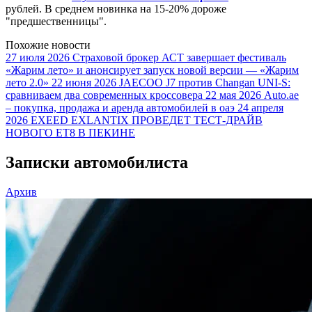
рублей. В среднем новинка на 15-20% дороже
"предшественницы".
Похожие новости
27 июля 2026
Страховой брокер АСТ завершает фестиваль
«Жарим лето» и анонсирует запуск новой версии — «Жарим
лето 2.0»
22 июня 2026
JAECOO J7 против Changan UNI-S:
сравниваем два современных кроссовера
22 мая 2026
Auto.ae
– покупка, продажа и аренда автомобилей в оаэ
24 апреля
2026
EXEED EXLANTIX ПРОВЕДЕТ ТЕСТ-ДРАЙВ
НОВОГО ET8 В ПЕКИНЕ
Записки автомобилиста
Архив