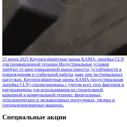
25 июня 2025
Крупногабаритные шины КАМА: линейка CLN
для промышленной техники
Индустриальные условия
требуют от шин повышенной выносливости, устойчивости к
повреждениям и стабильной работы даже при экстремальных
нагрузках. Крупногабаритные шины КАМА (индустриальная
линейка CLN) спроектированы с учетом всех этих факторов и
предназначены для использования на строительной,
карьерной и коммунальной технике: фронтальных,
телескопических и экскаваторных погрузчиках, тягачах и
специализированных машинах.
Специальные акции