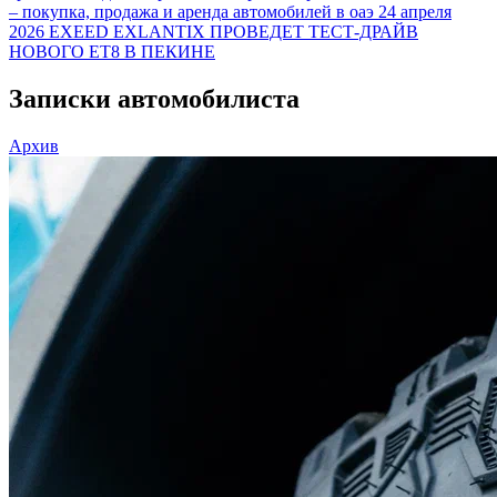
– покупка, продажа и аренда автомобилей в оаэ
24 апреля
2026
EXEED EXLANTIX ПРОВЕДЕТ ТЕСТ-ДРАЙВ
НОВОГО ET8 В ПЕКИНЕ
Записки автомобилиста
Архив