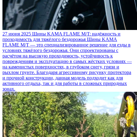
27 июня 2025
Шины KAMA FLAME M/T: надёжность и
проходимость для тяжёлого бездорожья
Шины KAMA
FLAME M/T — это специализированное решение для езды в
условиях тяжёлого бездорожья. Они спроектированы с
расчётом на высокую проходимость, устойчивость к
повреждениям и эксплуатацию в самых жёстких условиях —
на каменистых поверхностях, в глубоком снегу, грязи и
рыхлом грунте. Благодаря агрессивному рисунку протектора
и прочной конструкции, данная модель подходит как для
активного отдыха, так и для работы в сложных природных
зонах.