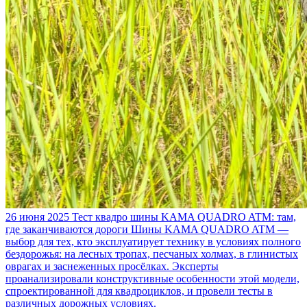
26 июня 2025
Тест квадро шины KAMA QUADRO ATM: там,
где заканчиваются дороги
Шины KAMA QUADRO ATM —
выбор для тех, кто эксплуатирует технику в условиях полного
бездорожья: на лесных тропах, песчаных холмах, в глинистых
оврагах и заснеженных просёлках. Эксперты
проанализировали конструктивные особенности этой модели,
спроектированной для квадроциклов, и провели тесты в
различных дорожных условиях.