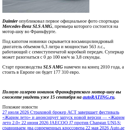
Daimler
опубликовал первое официальное фото спорткара
Mercedes-Benz SLS AMG
, премьера которого состоится на
мотор-шоу во Франкфурте.
Под капотом новинки скрывается восьмицилиндровый
двигатель объемом 6,3 литра и мощностью 563 л.с.,
работающий с семиступенчатой коробкой передач. Суперкар
может разогнаться с 0 до 100 км/ч за 3,8 секунды.
Старт производства
SLS AMG
намечен на конец 2010 года, а
стоить в Европе он будет 177 310 евро.
Полную галерею новинок Франкфуртского мотор-шоу вы
сможете увидеть уже 15 сентября на
autoRATING.ru
.
Похожие новости
27 июля 2026
Страховой брокер АСТ завершает фестиваль
«Жарим лето» и анонсирует запуск новой версии — «Жарим
лето 2.0»
22 июня 2026
JAECOO J7 против Changan UNI-S:
сравниваем два современных кроссовера
22 мая 2026
Auto.ae