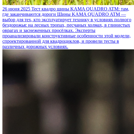
26 июня 2025
Тест квадро шины KAMA QUADRO ATM: там,
где заканчиваются дороги
Шины KAMA QUADRO ATM —
выбор для тех, кто эксплуатирует технику в условиях полного
бездорожья: на лесных тропах, песчаных холмах, в глинистых
оврагах и заснеженных просёлках. Эксперты
проанализировали конструктивные особенности этой модели,
спроектированной для квадроциклов, и провели тесты в
различных дорожных условиях.