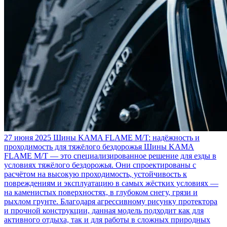
27 июня 2025
Шины KAMA FLAME M/T: надёжность и
проходимость для тяжёлого бездорожья
Шины KAMA
FLAME M/T — это специализированное решение для езды в
условиях тяжёлого бездорожья. Они спроектированы с
расчётом на высокую проходимость, устойчивость к
повреждениям и эксплуатацию в самых жёстких условиях —
на каменистых поверхностях, в глубоком снегу, грязи и
рыхлом грунте. Благодаря агрессивному рисунку протектора
и прочной конструкции, данная модель подходит как для
активного отдыха, так и для работы в сложных природных