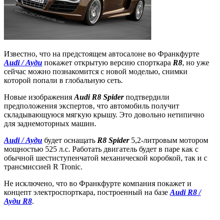
Известно, что на предстоящем автосалоне во Франкфурте
Audi / Ауди
покажет открытую версию спорткара
R8
, но уже
сейчас можно познакомится с новой моделью, снимки
которой попали в глобальную сеть.
Новые изображения
Audi R8 Spider
подтвердили
предположения экспертов, что автомобиль получит
складывающуюся мягкую крышу. Это довольно нетипично
для заднемоторных машин.
Audi / Ауди
будет оснащать
R8 Spider
5,2-литровым мотором
мощностью 525 л.с. Работать двигатель будет в паре как с
обычной шестиступенчатой механической коробкой, так и с
трансмиссией R Tronic.
Не исключено, что во Франкфурте компания покажет и
концепт электроспорткара, построенный на базе
Audi R8 /
Ауди R8
.