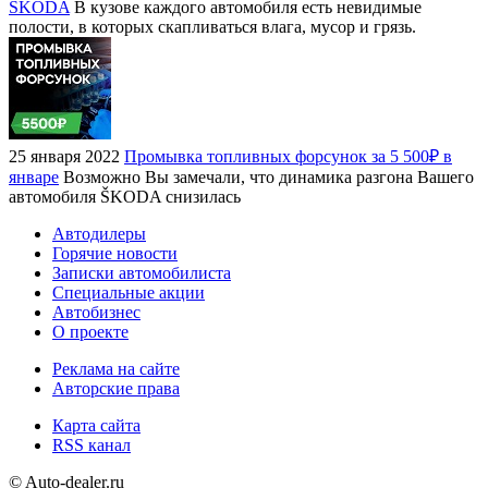
ŠKODA
В кузове каждого автомобиля есть невидимые
полости, в которых скапливаться влага, мусор и грязь.
25 января 2022
Промывка топливных форсунок за 5 500₽ в
январе
Возможно Вы замечали, что динамика разгона Вашего
автомобиля ŠKODA снизилась
Автодилеры
Горячие новости
Записки автомобилиста
Специальные акции
Автобизнес
О проекте
Реклама на сайте
Авторские права
Карта сайта
RSS канал
© Auto-dealer.ru