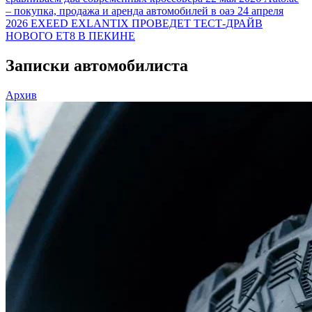
– покупка, продажа и аренда автомобилей в оаэ
24 апреля
2026
EXEED EXLANTIX ПРОВЕДЕТ ТЕСТ-ДРАЙВ
НОВОГО ET8 В ПЕКИНЕ
Записки автомобилиста
Архив