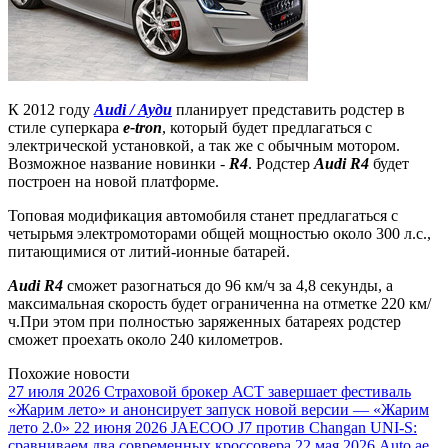
К 2012 году
Audi / Ауди
планирует представить родстер в
стиле суперкара
e-tron
, который будет предлагаться с
электрической установкой, а так же с обычным мотором.
Возможное название новинки -
R4
. Родстер
Audi R4
будет
построен на новой платформе.
Топовая модификация автомобиля станет предлагаться с
четырьмя электромоторами общей мощностью около 300 л.с.,
питающимися от литий-ионные батарей.
Audi R4
сможет разогнаться до 96 км/ч за 4,8 секунды, а
максимальная скорость будет ограниченна на отметке 220 км/
ч.При этом при полностью заряженных батареях родстер
сможет проехать около 240 километров.
Похожие новости
27 июля 2026
Страховой брокер АСТ завершает фестиваль
«Жарим лето» и анонсирует запуск новой версии — «Жарим
лето 2.0»
22 июня 2026
JAECOO J7 против Changan UNI-S:
сравниваем два современных кроссовера
22 мая 2026
Auto.ae