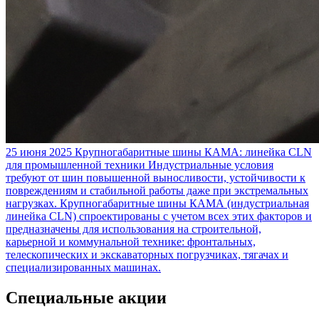
25 июня 2025
Крупногабаритные шины КАМА: линейка CLN
для промышленной техники
Индустриальные условия
требуют от шин повышенной выносливости, устойчивости к
повреждениям и стабильной работы даже при экстремальных
нагрузках. Крупногабаритные шины КАМА (индустриальная
линейка CLN) спроектированы с учетом всех этих факторов и
предназначены для использования на строительной,
карьерной и коммунальной технике: фронтальных,
телескопических и экскаваторных погрузчиках, тягачах и
специализированных машинах.
Специальные акции