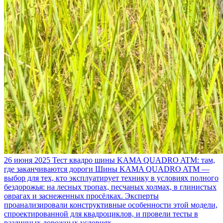
26 июня 2025
Тест квадро шины KAMA QUADRO ATM: там,
где заканчиваются дороги
Шины KAMA QUADRO ATM —
выбор для тех, кто эксплуатирует технику в условиях полного
бездорожья: на лесных тропах, песчаных холмах, в глинистых
оврагах и заснеженных просёлках. Эксперты
проанализировали конструктивные особенности этой модели,
спроектированной для квадроциклов, и провели тесты в
различных дорожных условиях.