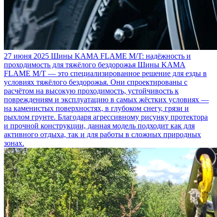
27 июня 2025
Шины KAMA FLAME M/T: надёжность и
проходимость для тяжёлого бездорожья
Шины KAMA
FLAME M/T — это специализированное решение для езды в
условиях тяжёлого бездорожья. Они спроектированы с
расчётом на высокую проходимость, устойчивость к
повреждениям и эксплуатацию в самых жёстких условиях —
на каменистых поверхностях, в глубоком снегу, грязи и
рыхлом грунте. Благодаря агрессивному рисунку протектора
и прочной конструкции, данная модель подходит как для
активного отдыха, так и для работы в сложных природных
зонах.