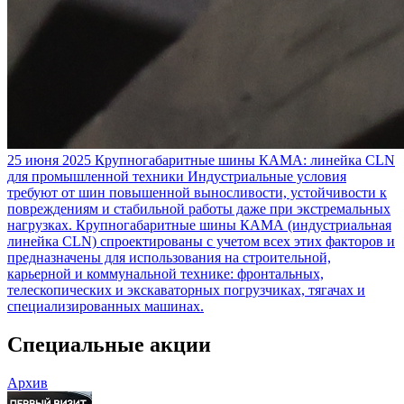
25 июня 2025
Крупногабаритные шины КАМА: линейка CLN
для промышленной техники
Индустриальные условия
требуют от шин повышенной выносливости, устойчивости к
повреждениям и стабильной работы даже при экстремальных
нагрузках. Крупногабаритные шины КАМА (индустриальная
линейка CLN) спроектированы с учетом всех этих факторов и
предназначены для использования на строительной,
карьерной и коммунальной технике: фронтальных,
телескопических и экскаваторных погрузчиках, тягачах и
специализированных машинах.
Специальные акции
Архив