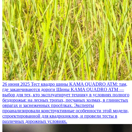
26 июня 2025
Тест квадро шины KAMA QUADRO ATM: там,
где заканчиваются дороги
Шины KAMA QUADRO ATM —
выбор для тех, кто эксплуатирует технику в условиях полного
бездорожья: на лесных тропах, песчаных холмах, в глинистых
оврагах и заснеженных просёлках. Эксперты
проанализировали конструктивные особенности этой модели,
спроектированной для квадроциклов, и провели тесты в
различных дорожных условиях.