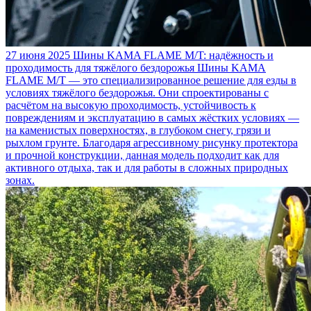
27 июня 2025
Шины KAMA FLAME M/T: надёжность и
проходимость для тяжёлого бездорожья
Шины KAMA
FLAME M/T — это специализированное решение для езды в
условиях тяжёлого бездорожья. Они спроектированы с
расчётом на высокую проходимость, устойчивость к
повреждениям и эксплуатацию в самых жёстких условиях —
на каменистых поверхностях, в глубоком снегу, грязи и
рыхлом грунте. Благодаря агрессивному рисунку протектора
и прочной конструкции, данная модель подходит как для
активного отдыха, так и для работы в сложных природных
зонах.