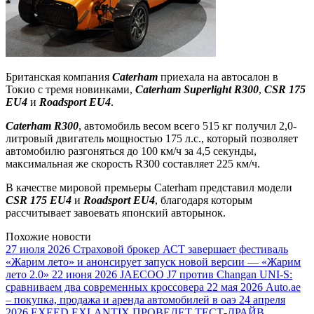
Британская компания
Caterham
приехала на автосалон в
Токио с тремя новинками,
Caterham Superlight R300
,
CSR 175
EU4
и
Roadsport EU4
.
Caterham R300
, автомобиль весом всего 515 кг получил 2,0-
литровый двигатель мощностью 175 л.с., который позволяет
автомобилю разгоняться до 100 км/ч за 4,5 секунды,
максимальная же скорость R300 составляет 225 км/ч.
В качестве мировой премьеры Caterham представил модели
CSR 175 EU4
и
Roadsport EU4
, благодаря которым
рассчитывает завоевать японский авторынок.
Похожие новости
27 июля 2026
Страховой брокер АСТ завершает фестиваль
«Жарим лето» и анонсирует запуск новой версии — «Жарим
лето 2.0»
22 июня 2026
JAECOO J7 против Changan UNI-S:
сравниваем два современных кроссовера
22 мая 2026
Auto.ae
– покупка, продажа и аренда автомобилей в оаэ
24 апреля
2026
EXEED EXLANTIX ПРОВЕДЕТ ТЕСТ-ДРАЙВ