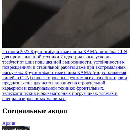
25 июня 2025
Крупногабаритные шины КАМА: линейка CLN
для промышленной техники
Индустриальные условия
требуют от шин повышенной выносливости, устойчивости к
повреждениям и стабильной работы даже при экстремальных
нагрузках. Крупногабаритные шины КАМА (индустриальная
линейка CLN) спроектированы с учетом всех этих факторов и
предназначены для использования на строительной,
карьерной и коммунальной технике: фронтальных,
телескопических и экскаваторных погрузчиках, тягачах и
специализированных машинах.
Специальные акции
Архив