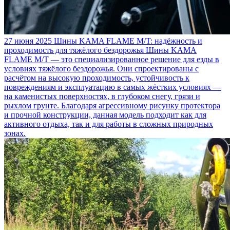
27 июня 2025
Шины KAMA FLAME M/T: надёжность и
проходимость для тяжёлого бездорожья
Шины KAMA
FLAME M/T — это специализированное решение для езды в
условиях тяжёлого бездорожья. Они спроектированы с
расчётом на высокую проходимость, устойчивость к
повреждениям и эксплуатацию в самых жёстких условиях —
на каменистых поверхностях, в глубоком снегу, грязи и
рыхлом грунте. Благодаря агрессивному рисунку протектора
и прочной конструкции, данная модель подходит как для
активного отдыха, так и для работы в сложных природных
зонах.