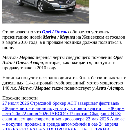
Стало известно что
Opel / Опель
собирается устроить
презентацию новой
Meriva / Мерива
на Женевском автосалон
в марте 2010 года, а в продаже новинка должна появиться в
июне.
Meriva / Мерива
перенял черты следующего поколения
Opel
Astra / Опель Астра
, которая, как ожидается, поступит в
продажу также в 2010 году.
Новинка получит несколько двигателей как бензиновых так и
дизельных. 1,4-литровый турбированный мотор мощностью
140 л.с.
Meriva / Мерива
также позаимствует у
Astra / Астра
.
Похожие новости
27 июля 2026
Страховой брокер АСТ завершает фестиваль
«Жарим лето» и анонсирует запуск новой версии — «Жарим
лето 2.0»
22 июня 2026
JAECOO J7 против Changan UNI-S:
сравниваем два современных кроссовера
22 мая 2026
Auto.ae
– покупка, продажа и аренда автомобилей в оаэ
24 апреля
2026
EXEED EXLANTIX ПРОВЕДЕТ ТЕСТ-ДРАЙВ