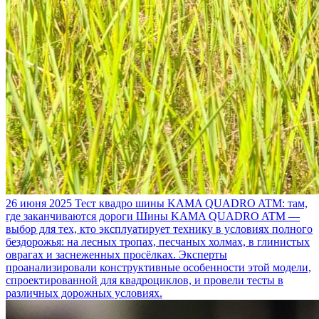
26 июня 2025
Тест квадро шины KAMA QUADRO ATM: там,
где заканчиваются дороги
Шины KAMA QUADRO ATM —
выбор для тех, кто эксплуатирует технику в условиях полного
бездорожья: на лесных тропах, песчаных холмах, в глинистых
оврагах и заснеженных просёлках. Эксперты
проанализировали конструктивные особенности этой модели,
спроектированной для квадроциклов, и провели тесты в
различных дорожных условиях.