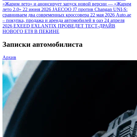
«Жарим лето» и анонсирует запуск новой версии — «Жарим
лето 2.0»
22 июня 2026
JAECOO J7 против Changan UNI-S:
сравниваем два современных кроссовера
22 мая 2026
Auto.ae
– покупка, продажа и аренда автомобилей в оаэ
24 апреля
2026
EXEED EXLANTIX ПРОВЕДЕТ ТЕСТ-ДРАЙВ
НОВОГО ET8 В ПЕКИНЕ
Записки автомобилиста
Архив