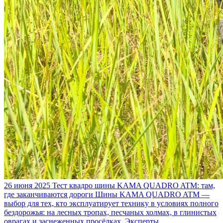
26 июня 2025
Тест квадро шины KAMA QUADRO ATM: там,
где заканчиваются дороги
Шины KAMA QUADRO ATM —
выбор для тех, кто эксплуатирует технику в условиях полного
бездорожья: на лесных тропах, песчаных холмах, в глинистых
оврагах и заснеженных просёлках. Эксперты