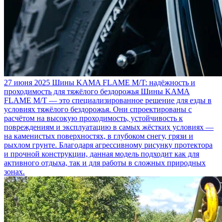
27 июня 2025
Шины KAMA FLAME M/T: надёжность и
проходимость для тяжёлого бездорожья
Шины KAMA
FLAME M/T — это специализированное решение для езды в
условиях тяжёлого бездорожья. Они спроектированы с
расчётом на высокую проходимость, устойчивость к
повреждениям и эксплуатацию в самых жёстких условиях —
на каменистых поверхностях, в глубоком снегу, грязи и
рыхлом грунте. Благодаря агрессивному рисунку протектора
и прочной конструкции, данная модель подходит как для
активного отдыха, так и для работы в сложных природных
зонах.