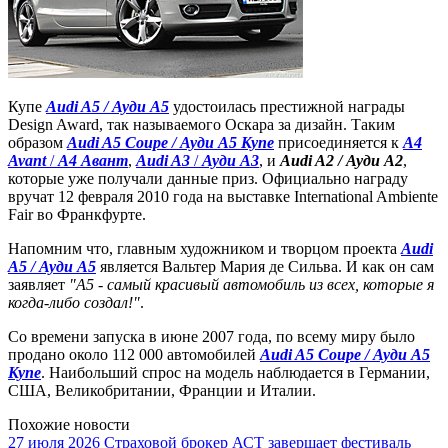
Купе
Audi A5 / Ауди A5
удостоилась престижной награды
Design Award, так называемого Оскара за дизайн. Таким
образом
Audi A5 Coupe / Ауди A5 Купе
присоединяется к
A4
Avant
/
А4 Авант
,
Audi A3
/
Ауди А3
, и
Audi A2 / Ауди А2
,
которые уже получали данные приз. Официально награду
вручат 12 февраля 2010 года на выставке International Ambiente
Fair во Франкфурте.
Напомним что, главным художником и творцом проекта
Audi
A5 / Ауди A5
является Вальтер Мария де Сильва. И как он сам
заявляет
"A5 - самый красивый автомобиль из всех, которые я
когда-либо создал!"
.
Со времени запуска в июне 2007 года, по всему миру было
продано около 112 000 автомобилей
Audi A5 Coupe / Ауди A5
Купе
. Наибольший спрос на модель наблюдается в Германии,
США, Великобритании, Франции и Италии.
Похожие новости
27 июля 2026
Страховой брокер АСТ завершает фестиваль