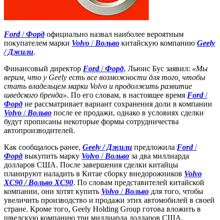
Ford
/
Форд
официально назвал наиболее вероятным
покупателем марки
Volvo
/
Вольво
китайскую компанию
Geely
/ Джили
.
Финансовый директор
Ford
/
Форд
, Льюис Бус заявил:
«Мы
верим, что у Geely есть все возможности для того, чтобы
стать владельцем марки Volvo и продолжить развитие
шведского бренда»
. По его словам, в настоящее время
Ford
/
Форд
не рассматривает вариант сохранения доли в компании
Volvo
/
Вольво
после ее продажи, однако в условиях сделки
будут прописаны некоторые формы сотрудничества
автопроизводителей.
Как сообщалось ранее,
Geely / Джили
предложила
Ford
/
Форд
выкупить марку
Volvo
/
Вольво
за два миллиарда
долларов США. После завершения сделки китайцы
планируют наладить в Китае сборку внедорожников
Volvo
XC90 / Вольво XC90
. По словам представителей китайской
компании, они хотят купить
Volvo
/
Вольво
для того, чтобы
увеличить производство и продажи этих автомобилей в своей
стране. Кроме того, Geely Holding Group готова вложить в
шведскую компанию три миллиарда долларов США.