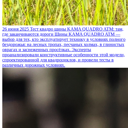
26 июня 2025
Тест квадро шины KAMA QUADRO ATM: там,
где заканчиваются дороги
Шины KAMA QUADRO ATM —
выбор для тех, кто эксплуатирует технику в условиях полного
бездорожья: на лесных тропах, песчаных холмах, в глинистых
оврагах и заснеженных просёлках. Эксперты
проанализировали конструктивные особенности этой модели,
спроектированной для квадроциклов, и провели тесты в
различных дорожных условиях.