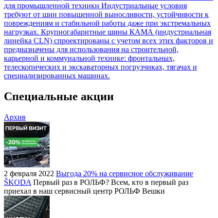
для промышленной техники
Индустриальные условия
требуют от шин повышенной выносливости, устойчивости к
повреждениям и стабильной работы даже при экстремальных
нагрузках. Крупногабаритные шины КАМА (индустриальная
линейка CLN) спроектированы с учетом всех этих факторов и
предназначены для использования на строительной,
карьерной и коммунальной технике: фронтальных,
телескопических и экскаваторных погрузчиках, тягачах и
специализированных машинах.
Специальные акции
Архив
2 февраля 2022
Выгода 20% на сервисное обслуживание
ŠKODA
Первый раз в РОЛЬФ? Всем, кто в первый раз
приехал в наш сервисный центр РОЛЬФ Вешки