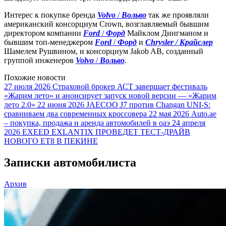
Интерес к покупке бренда
Volvo
/
Вольво
так же проявляли
американский консорциум Crown, возглавляемый бывшим
директором компании
Ford
/
Форд
Майклом Дингманом и
бывшим топ-менеджером
Ford
/
Форд
и
Chrysler / Крайслер
Шамелем Рушвином, и консорциум Jakob AB, созданный
группой инженеров
Volvo
/
Вольво
.
Похожие новости
27 июля 2026
Страховой брокер АСТ завершает фестиваль
«Жарим лето» и анонсирует запуск новой версии — «Жарим
лето 2.0»
22 июня 2026
JAECOO J7 против Changan UNI-S:
сравниваем два современных кроссовера
22 мая 2026
Auto.ae
– покупка, продажа и аренда автомобилей в оаэ
24 апреля
2026
EXEED EXLANTIX ПРОВЕДЕТ ТЕСТ-ДРАЙВ
НОВОГО ET8 В ПЕКИНЕ
Записки автомобилиста
Архив