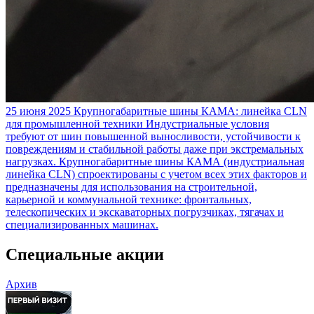
25 июня 2025
Крупногабаритные шины КАМА: линейка CLN
для промышленной техники
Индустриальные условия
требуют от шин повышенной выносливости, устойчивости к
повреждениям и стабильной работы даже при экстремальных
нагрузках. Крупногабаритные шины КАМА (индустриальная
линейка CLN) спроектированы с учетом всех этих факторов и
предназначены для использования на строительной,
карьерной и коммунальной технике: фронтальных,
телескопических и экскаваторных погрузчиках, тягачах и
специализированных машинах.
Специальные акции
Архив