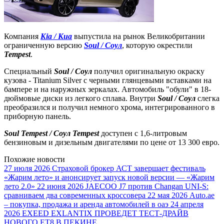
Компания
Kia / Киа
выпустила на рынок Великобритании
ограниченную версию
Soul / Соул
, которую окрестили
Tempest
.
Специальный
Soul / Соул
получил оригинальную окраску
кузова - Titanium Silver с черными глянцевыми вставками на
бампере и на наружных зеркалах. Автомобиль "обули" в 18-
дюймовые диски из легкого сплава. Внутри
Soul / Соул
слегка
преобразился и получил немного хрома, интегрированного в
приборную панель.
Soul Tempest / Соул Tempest
доступен с 1,6-литровым
бензиновым и дизельным двигателями по цене от 13 300 евро.
Похожие новости
27 июля 2026
Страховой брокер АСТ завершает фестиваль
«Жарим лето» и анонсирует запуск новой версии — «Жарим
лето 2.0»
22 июня 2026
JAECOO J7 против Changan UNI-S:
сравниваем два современных кроссовера
22 мая 2026
Auto.ae
– покупка, продажа и аренда автомобилей в оаэ
24 апреля
2026
EXEED EXLANTIX ПРОВЕДЕТ ТЕСТ-ДРАЙВ
НОВОГО ET8 В ПЕКИНЕ