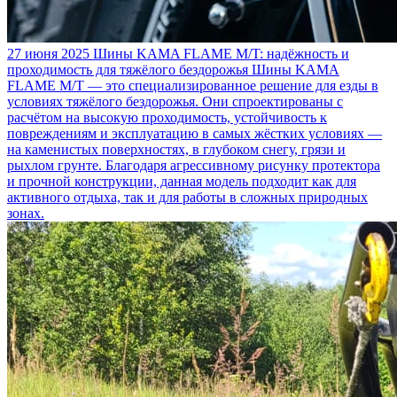
27 июня 2025
Шины KAMA FLAME M/T: надёжность и
проходимость для тяжёлого бездорожья
Шины KAMA
FLAME M/T — это специализированное решение для езды в
условиях тяжёлого бездорожья. Они спроектированы с
расчётом на высокую проходимость, устойчивость к
повреждениям и эксплуатацию в самых жёстких условиях —
на каменистых поверхностях, в глубоком снегу, грязи и
рыхлом грунте. Благодаря агрессивному рисунку протектора
и прочной конструкции, данная модель подходит как для
активного отдыха, так и для работы в сложных природных
зонах.