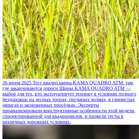
26 июня 2025
Тест квадро шины KAMA QUADRO ATM: там,
где заканчиваются дороги
Шины KAMA QUADRO ATM —
выбор для тех, кто эксплуатирует технику в условиях полного
бездорожья: на лесных тропах, песчаных холмах, в глинистых
оврагах и заснеженных просёлках. Эксперты
проанализировали конструктивные особенности этой модели,
спроектированной для квадроциклов, и провели тесты в
различных дорожных условиях.