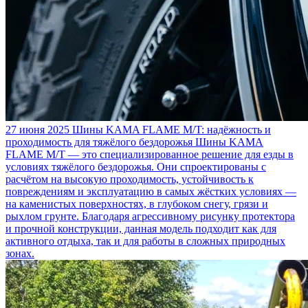
27 июня 2025
Шины KAMA FLAME M/T: надёжность и
проходимость для тяжёлого бездорожья
Шины KAMA
FLAME M/T — это специализированное решение для езды в
условиях тяжёлого бездорожья. Они спроектированы с
расчётом на высокую проходимость, устойчивость к
повреждениям и эксплуатацию в самых жёстких условиях —
на каменистых поверхностях, в глубоком снегу, грязи и
рыхлом грунте. Благодаря агрессивному рисунку протектора
и прочной конструкции, данная модель подходит как для
активного отдыха, так и для работы в сложных природных
зонах.