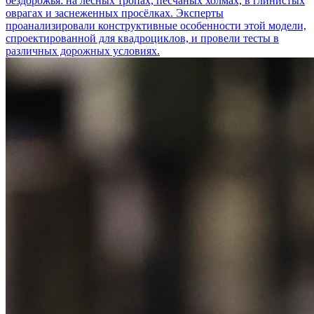
бездорожья: на лесных тропах, песчаных холмах, в глинистых
оврагах и заснеженных просёлках. Эксперты
проанализировали конструктивные особенности этой модели,
спроектированной для квадроциклов, и провели тесты в
различных дорожных условиях.