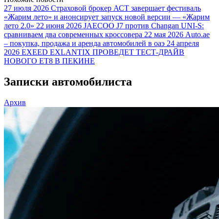
27 июля 2026
Страховой брокер АСТ завершает фестиваль
«Жарим лето» и анонсирует запуск новой версии — «Жарим
лето 2.0»
22 июня 2026
JAECOO J7 против Changan UNI-S:
сравниваем два современных кроссовера
22 мая 2026
Auto.ae
– покупка, продажа и аренда автомобилей в оаэ
24 апреля
2026
EXEED EXLANTIX ПРОВЕДЕТ ТЕСТ-ДРАЙВ
НОВОГО ET8 В ПЕКИНЕ
Записки автомобилиста
Архив