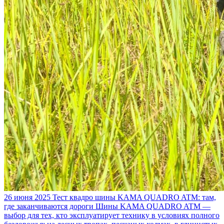
26 июня 2025
Тест квадро шины KAMA QUADRO ATM: там,
где заканчиваются дороги
Шины KAMA QUADRO ATM —
выбор для тех, кто эксплуатирует технику в условиях полного