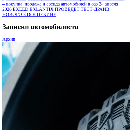
– покупка, продажа и аренда автомобилей в оаэ
24 апреля
2026
EXEED EXLANTIX ПРОВЕДЕТ ТЕСТ-ДРАЙВ
НОВОГО ET8 В ПЕКИНЕ
Записки автомобилиста
Архив