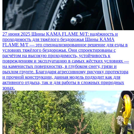
27 июня 2025
Шины KAMA FLAME M/T: надёжность и
проходимость для тяжёлого бездорожья
Шины KAMA
FLAME M/T — это специализированное решение для езды в
условиях тяжёлого бездорожья. Они спроектированы с
расчётом на высокую проходимость, устойчивость к
повреждениям и эксплуатацию в самых жёстких условиях —
на каменистых поверхностях, в глубоком снегу, грязи и
рыхлом грунте. Благодаря агрессивному рисунку протектора
и прочной конструкции, данная модель подходит как для
активного отдыха, так и для работы в сложных природных
зонах.