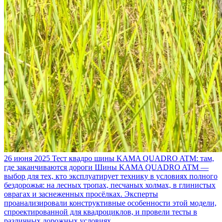
26 июня 2025
Тест квадро шины KAMA QUADRO ATM: там,
где заканчиваются дороги
Шины KAMA QUADRO ATM —
выбор для тех, кто эксплуатирует технику в условиях полного
бездорожья: на лесных тропах, песчаных холмах, в глинистых
оврагах и заснеженных просёлках. Эксперты
проанализировали конструктивные особенности этой модели,
спроектированной для квадроциклов, и провели тесты в
различных дорожных условиях.