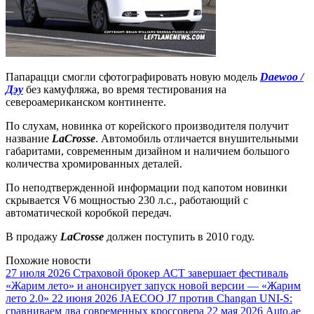
Папарацци смогли сфотографировать новую модель
Daewoo /
Дэу
без камуфляжа, во время тестирования на
североамериканском континенте.
По слухам, новинка от корейского производителя получит
название
LaCrosse
. Автомобиль отличается внушительными
габаритами, современным дизайном и наличием большого
количества хромированных деталей.
По неподтвержденной информации под капотом новинки
скрывается V6 мощностью 230 л.с., работающий с
автоматической коробкой передач.
В продажу
LaCrosse
должен поступить в 2010 году.
Похожие новости
27 июля 2026
Страховой брокер АСТ завершает фестиваль
«Жарим лето» и анонсирует запуск новой версии — «Жарим
лето 2.0»
22 июня 2026
JAECOO J7 против Changan UNI-S:
сравниваем два современных кроссовера
22 мая 2026
Auto.ae