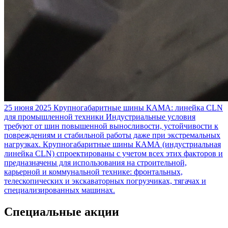
25 июня 2025
Крупногабаритные шины КАМА: линейка CLN
для промышленной техники
Индустриальные условия
требуют от шин повышенной выносливости, устойчивости к
повреждениям и стабильной работы даже при экстремальных
нагрузках. Крупногабаритные шины КАМА (индустриальная
линейка CLN) спроектированы с учетом всех этих факторов и
предназначены для использования на строительной,
карьерной и коммунальной технике: фронтальных,
телескопических и экскаваторных погрузчиках, тягачах и
специализированных машинах.
Специальные акции