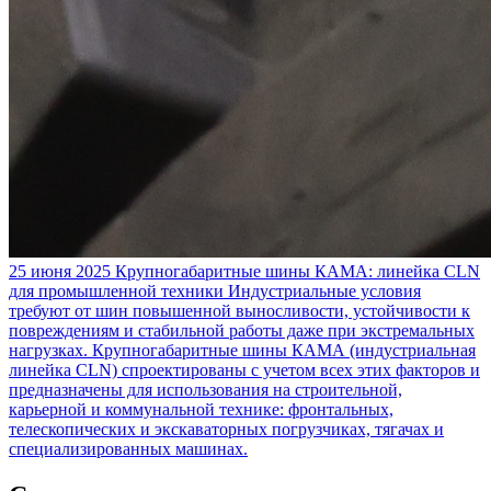
25 июня 2025
Крупногабаритные шины КАМА: линейка CLN
для промышленной техники
Индустриальные условия
требуют от шин повышенной выносливости, устойчивости к
повреждениям и стабильной работы даже при экстремальных
нагрузках. Крупногабаритные шины КАМА (индустриальная
линейка CLN) спроектированы с учетом всех этих факторов и
предназначены для использования на строительной,
карьерной и коммунальной технике: фронтальных,
телескопических и экскаваторных погрузчиках, тягачах и
специализированных машинах.