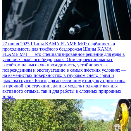
27 июня 2025
Шины KAMA FLAME M/T: надёжность и
проходимость для тяжёлого бездорожья
Шины KAMA
FLAME M/T — это специализированное решение для езды в
условиях тяжёлого бездорожья. Они спроектированы с
расчётом на высокую проходимость, устойчивость к
повреждениям и эксплуатацию в самых жёстких условиях —
на каменистых поверхностях, в глубоком снегу, грязи и
рыхлом грунте. Благодаря агрессивному рисунку протектора
и прочной конструкции, данная модель подходит как для
активного отдыха, так и для работы в сложных природных
зонах.