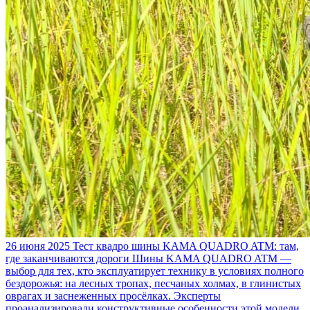
26 июня 2025
Тест квадро шины KAMA QUADRO ATM: там,
где заканчиваются дороги
Шины KAMA QUADRO ATM —
выбор для тех, кто эксплуатирует технику в условиях полного
бездорожья: на лесных тропах, песчаных холмах, в глинистых
оврагах и заснеженных просёлках. Эксперты
проанализировали конструктивные особенности этой модели,