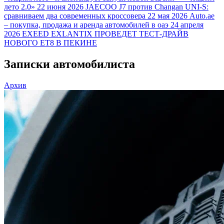
лето 2.0»
22 июня 2026
JAECOO J7 против Changan UNI-S:
сравниваем два современных кроссовера
22 мая 2026
Auto.ae
– покупка, продажа и аренда автомобилей в оаэ
24 апреля
2026
EXEED EXLANTIX ПРОВЕДЕТ ТЕСТ-ДРАЙВ
НОВОГО ET8 В ПЕКИНЕ
Записки автомобилиста
Архив