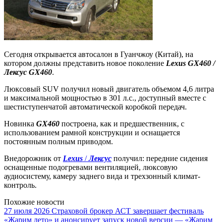
Сегодня открывается автосалон в Гуанчжоу (Китай), на
котором должны представить новое поколение
Lexus GX460 /
Лексус GX460
.
Люксовый SUV получил новый двигатель объемом 4,6 литра
и максимальной мощностью в 301 л.с., доступный вместе с
шестиступенчатой автоматической коробкой передач.
Новинка
GX460
построена, как и предшественник, с
использованием рамной конструкции и оснащается
постоянным полным приводом.
Внедорожник от
Lexus
/
Лексус
получил: передние сидения
оснащенные подогревами вентиляцией, люксовую
аудиосистему, камеру заднего вида и трехзонный климат-
контроль.
Похожие новости
27 июля 2026
Страховой брокер АСТ завершает фестиваль
«Жарим лето» и анонсирует запуск новой версии — «Жарим