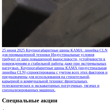
25 июня 2025
Крупногабаритные шины КАМА: линейка CLN
для промышленной техники
Индустриальные условия
требуют от шин повышенной выносливости, устойчивости к
повреждениям и стабильной работы даже при экстремальных
нагрузках. Крупногабаритные шины КАМА (индустриальная
линейка CLN) спроектированы с учетом всех этих факторов и
предназначены для использования на строительной,
карьерной и коммунальной технике: фронтальных,
телескопических и экскаваторных погрузчиках, тягачах и
специализированных машинах.
Специальные акции