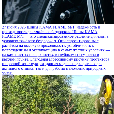
27 июня 2025
Шины KAMA FLAME M/T: надёжность и
проходимость для тяжёлого бездорожья
Шины KAMA
FLAME M/T — это специализированное решение для езды в
условиях тяжёлого бездорожья. Они спроектированы с
расчётом на высокую проходимость, устойчивость к
повреждениям и эксплуатацию в самых жёстких условиях —
на каменистых поверхностях, в глубоком снегу, грязи и
рыхлом грунте. Благодаря агрессивному рисунку протектора
и прочной конструкции, данная модель подходит как для
активного отдыха, так и для работы в сложных природных
зонах.