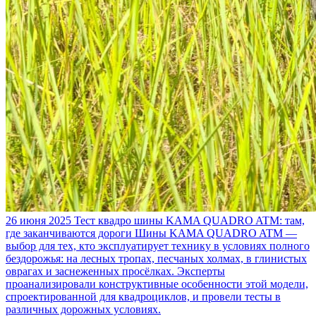
26 июня 2025
Тест квадро шины KAMA QUADRO ATM: там,
где заканчиваются дороги
Шины KAMA QUADRO ATM —
выбор для тех, кто эксплуатирует технику в условиях полного
бездорожья: на лесных тропах, песчаных холмах, в глинистых
оврагах и заснеженных просёлках. Эксперты
проанализировали конструктивные особенности этой модели,
спроектированной для квадроциклов, и провели тесты в
различных дорожных условиях.