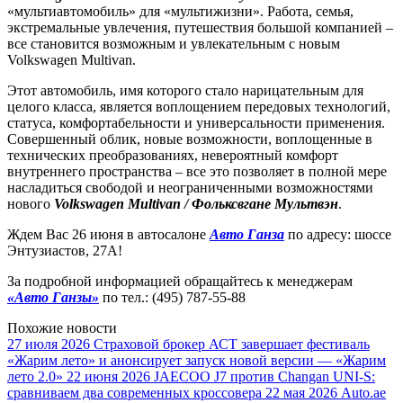
«мультиавтомобиль» для «мультижизни». Работа, семья,
экстремальные увлечения, путешествия большой компанией –
все становится возможным и увлекательным с новым
Volkswagen Multivan.
Этот автомобиль, имя которого стало нарицательным для
целого класса, является воплощением передовых технологий,
статуса, комфортабельности и универсальности применения.
Совершенный облик, новые возможности, воплощенные в
технических преобразованиях, невероятный комфорт
внутреннего пространства – все это позволяет в полной мере
насладиться свободой и неограниченными возможностями
нового
Volkswagen Multivan / Фольксвгане Мультвэн
.
Ждем Вас 26 июня в автосалоне
Авто Ганза
по адресу: шоссе
Энтузиастов, 27А!
За подробной информацией обращайтесь к менеджерам
«Авто Ганзы»
по тел.: (495) 787-55-88
Похожие новости
27 июля 2026
Страховой брокер АСТ завершает фестиваль
«Жарим лето» и анонсирует запуск новой версии — «Жарим
лето 2.0»
22 июня 2026
JAECOO J7 против Changan UNI-S:
сравниваем два современных кроссовера
22 мая 2026
Auto.ae