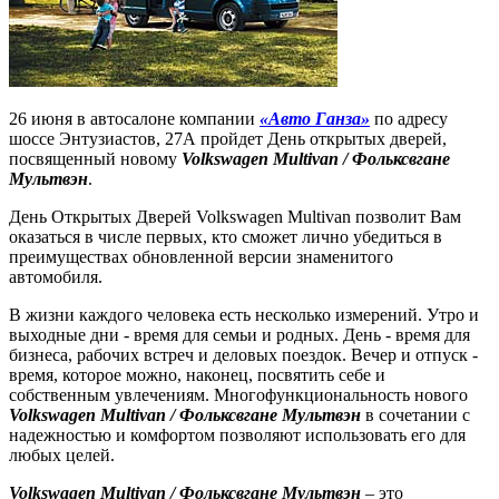
26 июня в автосалоне компании
«Авто Ганза»
по адресу
шоссе Энтузиастов, 27А пройдет День открытых дверей,
посвященный новому
Volkswagen Multivan / Фольксвгане
Мультвэн
.
День Открытых Дверей Volkswagen Multivan позволит Вам
оказаться в числе первых, кто сможет лично убедиться в
преимуществах обновленной версии знаменитого
автомобиля.
В жизни каждого человека есть несколько измерений. Утро и
выходные дни - время для семьи и родных. День - время для
бизнеса, рабочих встреч и деловых поездок. Вечер и отпуск -
время, которое можно, наконец, посвятить себе и
собственным увлечениям. Многофункциональность нового
Volkswagen Multivan / Фольксвгане Мультвэн
в сочетании с
надежностью и комфортом позволяют использовать его для
любых целей.
Volkswagen Multivan / Фольксвгане Мультвэн
– это