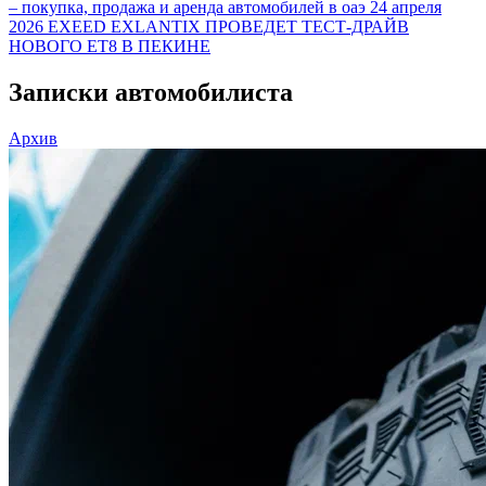
– покупка, продажа и аренда автомобилей в оаэ
24 апреля
2026
EXEED EXLANTIX ПРОВЕДЕТ ТЕСТ-ДРАЙВ
НОВОГО ET8 В ПЕКИНЕ
Записки автомобилиста
Архив