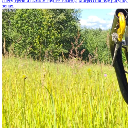
снегу, грязи и рыхлом грунте. Благодаря агрессивному рисунк
зонах.