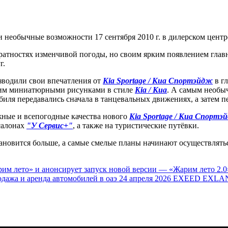
 необычные возможности 17 сентября 2010 г. в дилерском цент
тностях изменчивой погоды, но своим ярким появлением главн
г.
зводили свои впечатления от
Kia Sportage / Киа Спортэйдж
в г
шим миниатюрными рисунками в стиле
Kia / Киа
. А самым необ
биля передавались сначала в танцевальных движениях, а затем п
жные и всепогодные качества нового
Kia Sportage / Киа Спортэ
салонах
"У Сервис+"
, а также на туристические путёвки.
новится больше, а самые смелые планы начинают осуществлятьс
им лето» и анонсирует запуск новой версии — «Жарим лето 2.0
одажа и аренда автомобилей в оаэ
24 апреля 2026
EXEED EXLAN