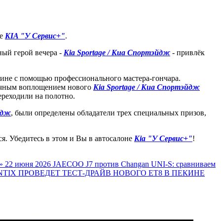
ре
KIA "У Сервис+"
.
ый герой вечера -
Kia Sportage / Киа Спортэйдж
- привлёк
лине с помощью профессионального мастера-гончара.
ычным воплощением нового
Kia Sportage / Киа Спортэйдж
ереходили на полотно.
йдж
, были определены обладатели трех специальных призов,
я. Убедитесь в этом и Вы в автосалоне
Kia "У Сервис+"
!
»
22 июня 2026
JAECOO J7 против Changan UNI-S: сравниваем
TIX ПРОВЕДЕТ ТЕСТ-ДРАЙВ НОВОГО ET8 В ПЕКИНЕ