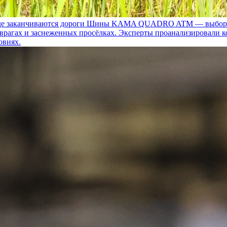
 заканчиваются дороги
Шины KAMA QUADRO ATM — выбор для т
 оврагах и заснеженных просёлках. Эксперты проанализировали 
овиях.