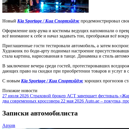
Новый
Kia Sportage / Киа Спортэйдж
продемонстрировал свои
Оформление шоу-рума и костюмы ведущих напоминали о превра
всё внимание к себе и начал задавать тон, преображая всё вокру
Приглашенные гости тестировали автомобиль, а затем воспрои
Художник по боди-арту поднимал настроение присутствовав
стала картина, нарисованная в танце. Динамика и стиль автомо
В заключение вечера среди гостей, протестировавших вседоро
дающих право на скидки при приобретении товаров и услуг в 
С новым
Kia Sportage / Киа Спортэйдж
хороших прогнозов ста
Похожие новости
27 июля 2026
Страховой брокер АСТ завершает фестиваль «Жар
два современных кроссовера
22 мая 2026
Auto.ae – покупка, пр
Записки автомобилиста
Архив