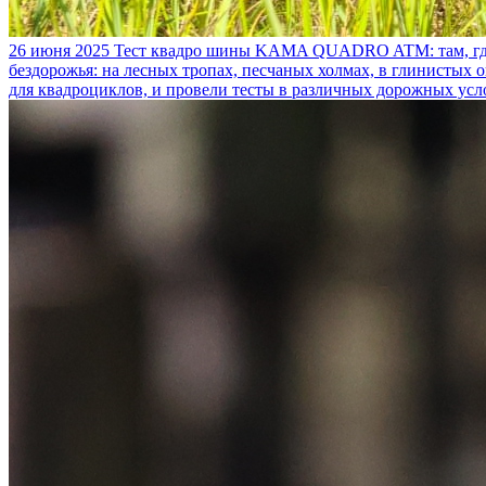
26 июня 2025
Тест квадро шины KAMA QUADRO ATM: там, где
бездорожья: на лесных тропах, песчаных холмах, в глинистых
для квадроциклов, и провели тесты в различных дорожных усл