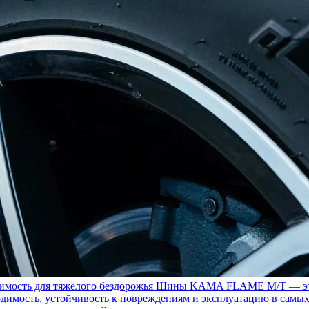
ость для тяжёлого бездорожья
Шины KAMA FLAME M/T — это с
димость, устойчивость к повреждениям и эксплуатацию в самых