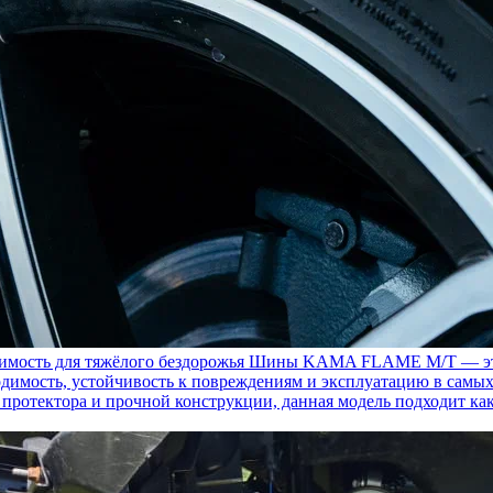
ость для тяжёлого бездорожья
Шины KAMA FLAME M/T — это с
димость, устойчивость к повреждениям и эксплуатацию в самых
у протектора и прочной конструкции, данная модель подходит ка