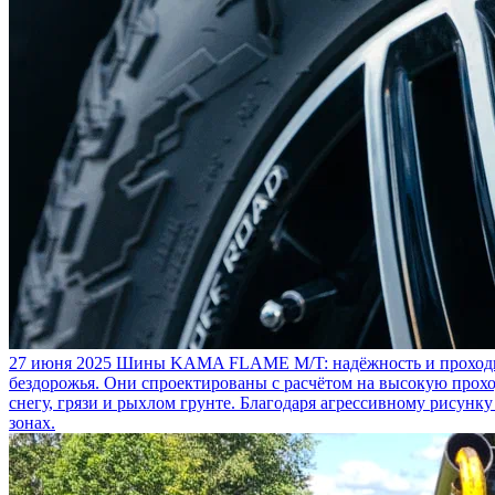
27 июня 2025
Шины KAMA FLAME M/T: надёжность и проходим
бездорожья. Они спроектированы с расчётом на высокую прохо
снегу, грязи и рыхлом грунте. Благодаря агрессивному рисунк
зонах.