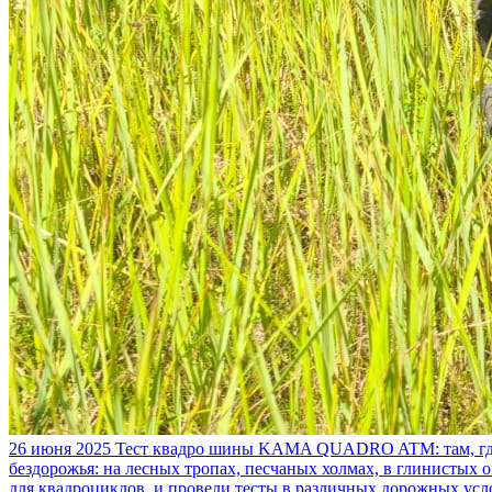
26 июня 2025
Тест квадро шины KAMA QUADRO ATM: там, где
бездорожья: на лесных тропах, песчаных холмах, в глинистых
для квадроциклов, и провели тесты в различных дорожных усл