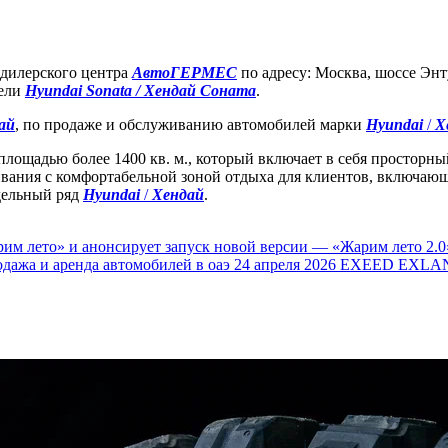
 дилерского центра
АвтоГЕРМЕС
по адресу: Москва, шоссе Энт
дели
Hyundai Sonata / Хендай Соната
.
ай
, по продаже и обслуживанию автомобилей марки
Hyundai
/
Х
лощадью более 1400 кв. м., который включает в себя просторн
вания с комфортабельной зоной отдыха для клиентов, включающ
дельный ряд
Hyundai
/
Хендай
.
им лето» и анонсирует запуск новой версии — «Жарим лето 2.0
одажа и аренда автомобилей в оаэ
24 апреля 2026
EXEED EXLAN