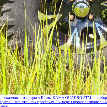
 заканчиваются дороги
Шины KAMA QUADRO ATM — выбор для т
 оврагах и заснеженных просёлках. Эксперты проанализировали 
овиях.