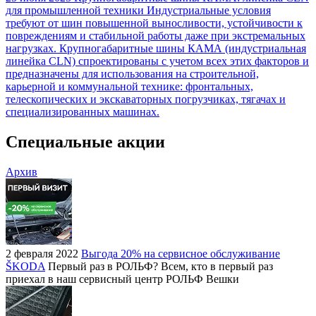
для промышленной техники
Индустриальные условия
требуют от шин повышенной выносливости, устойчивости к
повреждениям и стабильной работы даже при экстремальных
нагрузках. Крупногабаритные шины КАМА (индустриальная
линейка CLN) спроектированы с учетом всех этих факторов и
предназначены для использования на строительной,
карьерной и коммунальной технике: фронтальных,
телескопических и экскаваторных погрузчиках, тягачах и
специализированных машинах.
Специальные акции
Архив
2 февраля 2022
Выгода 20% на сервисное обслуживание
ŠKODA
Первый раз в РОЛЬФ? Всем, кто в первый раз
приехал в наш сервисный центр РОЛЬФ Вешки