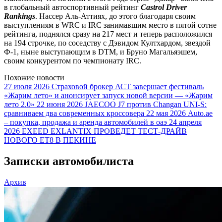
в глобальный автоспортивный рейтинг
Castrol Driver
Rankings
. Нассер Аль-Аттиях, до этого благодаря своим
выступлениям в WRC и IRC занимавшим место в пятой сотне
рейтинга, поднялся сразу на 217 мест и теперь расположился
на 194 строчке, по соседству с Дэвидом Култхардом, звездой
Ф-1, ныне выступающим в DTM, и Бруно Магальяэшем,
своим конкурентом по чемпионату IRC.
Похожие новости
27 июля 2026
Страховой брокер АСТ завершает фестиваль
«Жарим лето» и анонсирует запуск новой версии — «Жарим
лето 2.0»
22 июня 2026
JAECOO J7 против Changan UNI-S:
сравниваем два современных кроссовера
22 мая 2026
Auto.ae
– покупка, продажа и аренда автомобилей в оаэ
24 апреля
2026
EXEED EXLANTIX ПРОВЕДЕТ ТЕСТ-ДРАЙВ
НОВОГО ET8 В ПЕКИНЕ
Записки автомобилиста
Архив