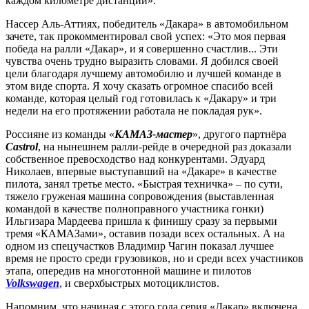
каждом километре дистанции».
Нассер Аль-Аттиях, победитель «Дакара» в автомобильном
зачете, так прокомментировал свой успех: «Это моя первая
победа на ралли «Дакар», и я совершенно счастлив... Эти
чувства очень трудно выразить словами. Я добился своей
цели благодаря лучшему автомобилю и лучшей команде в
этом виде спорта. Я хочу сказать огромное спасибо всей
команде, которая целый год готовилась к «Дакару» и три
недели на его протяжении работала не покладая рук».
Россияне из команды «
КАМАЗ-мастер
», другого партнёра
Castrol
, на нынешнем ралли-рейде в очередной раз доказали
собственное превосходство над конкурентами. Эдуард
Николаев, впервые выступавший на «Дакаре» в качестве
пилота, занял третье место. «Быстрая техничка» – по сути,
тяжело груженая машина сопровождения (выставленная
командой в качестве полноправного участника гонки)
Ильгизара Мардеева пришла к финишу сразу за первыми
тремя «КАМАЗами», оставив позади всех остальных. А на
одном из спецучастков Владимир Чагин показал лучшее
время не просто среди грузовиков, но и среди всех участников
этапа, опередив на многотонной машине и пилотов
Volkswagen
, и сверхбыстрых мотоциклистов.
Напомним, что начиная с этого года серия «Дакар» включена