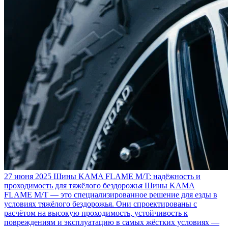
27 июня 2025
Шины KAMA FLAME M/T: надёжность и
проходимость для тяжёлого бездорожья
Шины KAMA
FLAME M/T — это специализированное решение для езды в
условиях тяжёлого бездорожья. Они спроектированы с
расчётом на высокую проходимость, устойчивость к
повреждениям и эксплуатацию в самых жёстких условиях —