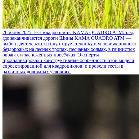
26 июня 2025
Тест квадро шины KAMA QUADRO ATM: там,
где заканчиваются дороги
Шины KAMA QUADRO ATM —
выбор для тех, кто эксплуатирует технику в условиях полного
бездорожья: на лесных тропах, песчаных холмах, в глинистых
оврагах и заснеженных просёлках. Эксперты
проанализировали конструктивные особенности этой модели,
спроектированной для квадроциклов, и провели тесты в
различных дорожных условиях.