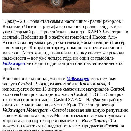
«Дакар» 2011 года стал самым настоящим «ралли рекордов».
Владимир Чагин – триумфатор главного ралли-рейда мира
уже в седьмой раз, а российская команда «КАМАЗ-мастер» – в
десятый. Победивший в зачёте автомобилей Нассер Аль-
Аттиях стал первым представителем арабской нации (Нассер
– выходец из Катара), которому покорился престижнейший
марафон. А его команда повысила планку своего же рекорда
надёжности – вот уже четыре года ни один автомобиль
Volkswagen
не сходил с дистанции гонки из-за технических
проблем.
В исключительной надежности
Volkswagen
есть немалая
заслуга
Castrol
. В каждом автомобиле
Race Touareg 3
используется более 13 литров смазочных материалов
Castrol
,
включая 6 литров моторного масла Castrol EDGE и 5 литров
трансмиссионного масла Castrol SAF-XJ. Надёжную работу
смазочных материалов отметил Крис Ниссен, директор
Volkswagen Motorsport
: «
Castrol
завоевал завидную репутацию
в автомобильном спорте. Мы состязаемся в самых трудных в
мировом автоспорте соревнованиях на
Race Touareg 3
и
можем положиться на надежность всех продуктов
Castrol
на