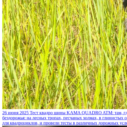
26 июня 2025
Тест квадро шины KAMA QUADRO ATM: там, где
бездорожья: на лесных тропах, песчаных холмах, в глинистых
для квадроциклов, и провели тесты в различных дорожных усл