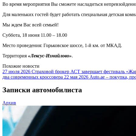
Во время мероприятия Вы сможете насладиться непревзойденн
Для маленьких гостей будет работать специальная детская комн
Мы ждем Вас всей семьей!
Суббота, 18 июня 11.00 – 18.00
Место проведения: Горьковское шоссе, 1-й км. от МКАД.
Территория
«Лексус-Измайлово»
.
Похожие новости
27 июля 2026
Страховой брокер АСТ завершает фестиваль «Жар
два современных кроссовера
22 мая 2026
Auto.ae – покупка, пр
Записки автомобилиста
Архив