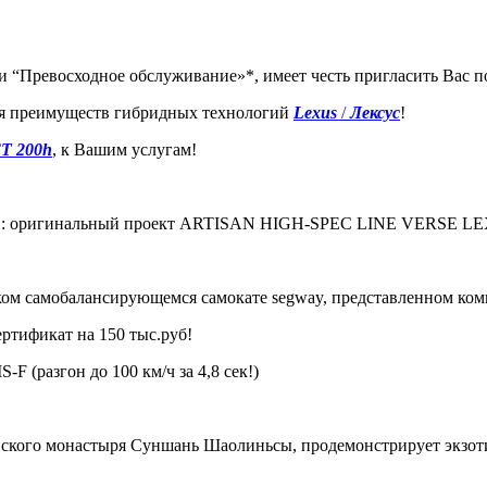
 “Превосходное обслуживание»*, имеет честь пригласить Вас по
ция преимуществ гибридных технологий
Lexus
/
Лексус
!
T 200h
, к Вашим услугам!
»
: оригинальный проект ARTISAN HIGH-SPEC LINE VERSE LEXU
ом самобалансирующемся самокате segway, представленном комп
ртификат на 150 тыс.руб!
 (разгон до 100 км/ч за 4,8 сек!)
ского монастыря Суншань Шаолиньсы, продемонстрирует экзотич