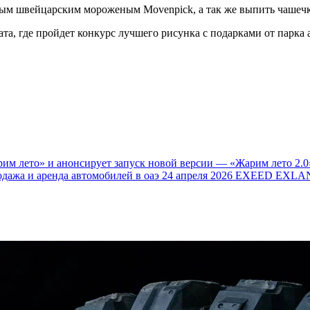
ым швейцарским мороженым Movenpick, а так же выпить чашечку 
ата, где пройдет конкурс лучшего рисунка с подарками от парка
им лето» и анонсирует запуск новой версии — «Жарим лето 2.0
одажа и аренда автомобилей в оаэ
24 апреля 2026
EXEED EXLAN