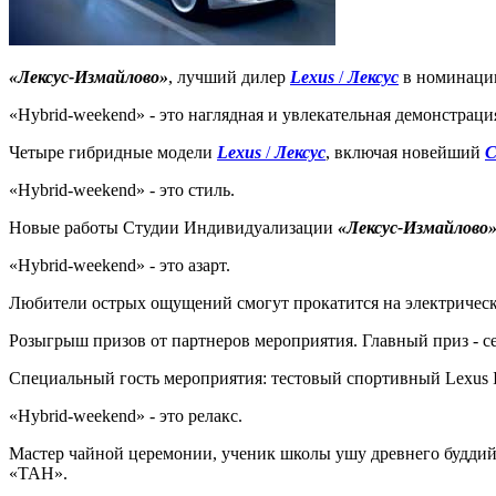
«Лексус-Измайлово»
, лучший дилер
Lexus
/
Лексус
в номинации
«Hybrid-weekend» - это наглядная и увлекательная демонстра
Четыре гибридные модели
Lexus
/
Лексус
, включая новейший
C
«Hybrid-weekend» - это стиль.
Новые работы Студии Индивидуализации
«Лексус-Измайлово
«Hybrid-weekend» - это азарт.
Любители острых ощущений смогут прокатится на электрическ
Розыгрыш призов от партнеров мероприятия. Главный приз - се
Специальный гость мероприятия: тестовый спортивный Lexus IS-F
«Hybrid-weekend» - это релакс.
Мастер чайной церемонии, ученик школы ушу древнего буддий
«ТАН».