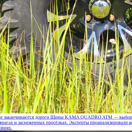
 заканчиваются дороги
Шины KAMA QUADRO ATM — выбор для т
 оврагах и заснеженных просёлках. Эксперты проанализировали 
овиях.