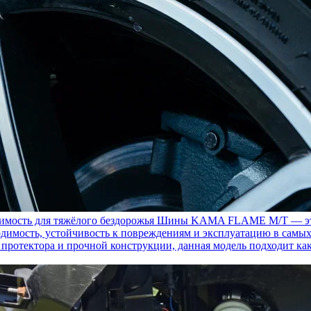
ость для тяжёлого бездорожья
Шины KAMA FLAME M/T — это с
димость, устойчивость к повреждениям и эксплуатацию в самых
у протектора и прочной конструкции, данная модель подходит ка