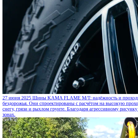
27 июня 2025
Шины KAMA FLAME M/T: надёжность и проходим
бездорожья. Они спроектированы с расчётом на высокую прохо
снегу, грязи и рыхлом грунте. Благодаря агрессивному рисунк
зонах.