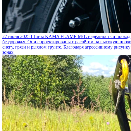
27 июня 2025
Шины KAMA FLAME M/T: надёжность и проходим
бездорожья. Они спроектированы с расчётом на высокую прохо
снегу, грязи и рыхлом грунте. Благодаря агрессивному рисунк
зонах.