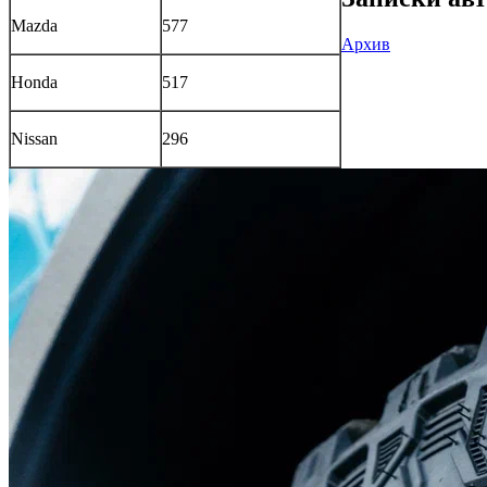
Mazda
577
Архив
Honda
517
Nissan
296