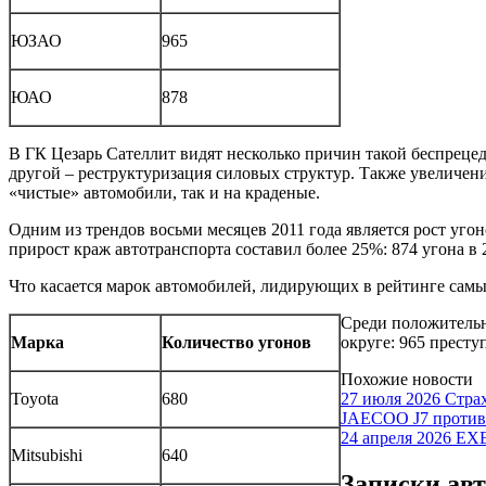
ЮЗАО
965
ЮАО
878
В ГК Цезарь Сателлит видят несколько причин такой беспреце
другой – реструктуризация силовых структур. Также увеличени
«чистые» автомобили, так и на краденые.
Одним из трендов восьми месяцев 2011 года является рост уго
прирост краж автотранспорта составил более 25%: 874 угона в 
Что касается марок автомобилей, лидирующих в рейтинге самы
Среди положительн
Марка
Количество угонов
округе: 965 престу
Похожие новости
Toyota
680
27 июля 2026
Страх
JAECOO J7 против 
24 апреля 2026
EX
Mitsubishi
640
Записки ав