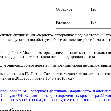
Отрадное
120
Раменки
107
дентной активизации «черного» авторынка: с одной стороны, эт
ю числа угонов способствует общее оживление российского авто
нов в районах Москвы, которые ранее считались относительно сп
2011 году против 690 за такой же период прошлого года.
х угоняемых, то все первые пять позиций среди иномарок заним
ых явлений в ГК Цезарь Сателлит отмечают незначительное со
плений в 2011 году против 1045 в 2010 году.
овой брокер АСТ завершает фестиваль «Жарим лето» и анонсир
Changan UNI-S: сравниваем два современных кроссовера
22 мая
EED EXLANTIX ПРОВЕДЕТ ТЕСТ-ДРАЙВ НОВОГО ET8 В П
томобилиста