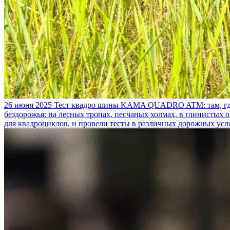
26 июня 2025
Тест квадро шины KAMA QUADRO ATM: там, где
бездорожья: на лесных тропах, песчаных холмах, в глинистых
для квадроциклов, и провели тесты в различных дорожных усл