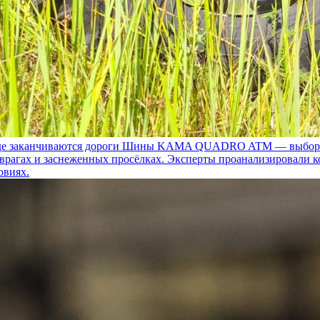
 заканчиваются дороги
Шины KAMA QUADRO ATM — выбор для т
 оврагах и заснеженных просёлках. Эксперты проанализировали 
овиях.