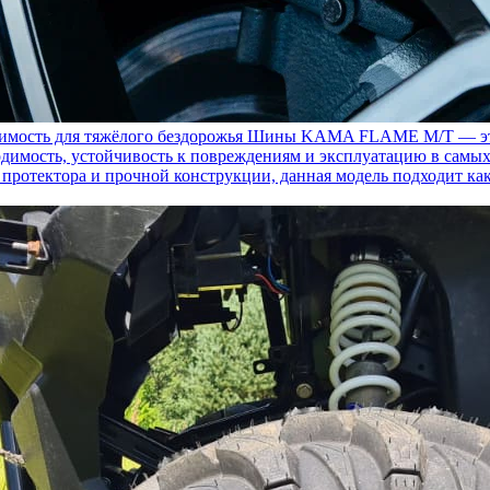
ость для тяжёлого бездорожья
Шины KAMA FLAME M/T — это с
димость, устойчивость к повреждениям и эксплуатацию в самых
у протектора и прочной конструкции, данная модель подходит ка