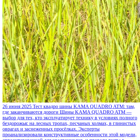
26 июня 2025
Тест квадро шины KAMA QUADRO ATM: там,
где заканчиваются дороги
Шины KAMA QUADRO ATM —
выбор для тех, кто эксплуатирует технику в условиях полного
бездорожья: на лесных тропах, песчаных холмах, в глинистых
оврагах и заснеженных просёлках. Эксперты
проанализировали конструктивные особенности этой модели,