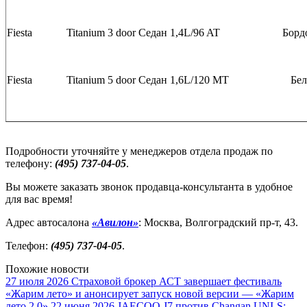
Fiesta
Titanium 3 door
Седан
1,4L/96 AT
Борд
Fiesta
Titanium 5 door
Седан
1,6L/120 MT
Бе
Подробности уточняйте у менеджеров отдела продаж по
телефону:
(495) 737-04-05
.
Вы можете заказать звонок продавца-консультанта в удобное
для вас время!
Адрес автосалона
«Авилон»
: Москва, Волгоградский пр-т, 43.
Телефон:
(495) 737-04-05
.
Похожие новости
27 июля 2026
Страховой брокер АСТ завершает фестиваль
«Жарим лето» и анонсирует запуск новой версии — «Жарим
лето 2.0»
22 июня 2026
JAECOO J7 против Changan UNI-S: