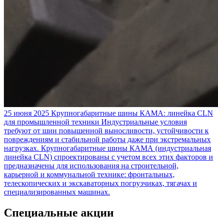
25 июня 2025
Крупногабаритные шины КАМА: линейка CLN
для промышленной техники
Индустриальные условия
требуют от шин повышенной выносливости, устойчивости к
повреждениям и стабильной работы даже при экстремальных
нагрузках. Крупногабаритные шины КАМА (индустриальная
линейка CLN) спроектированы с учетом всех этих факторов и
предназначены для использования на строительной,
карьерной и коммунальной технике: фронтальных,
телескопических и экскаваторных погрузчиках, тягачах и
специализированных машинах.
Специальные акции