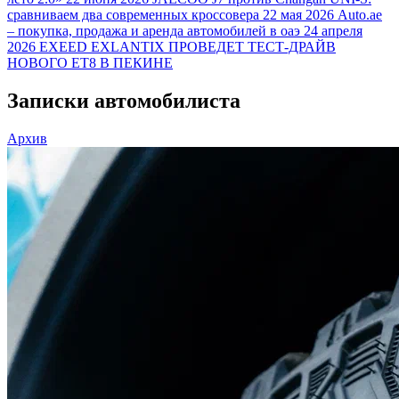
сравниваем два современных кроссовера
22 мая 2026
Auto.ae
– покупка, продажа и аренда автомобилей в оаэ
24 апреля
2026
EXEED EXLANTIX ПРОВЕДЕТ ТЕСТ-ДРАЙВ
НОВОГО ET8 В ПЕКИНЕ
Записки автомобилиста
Архив