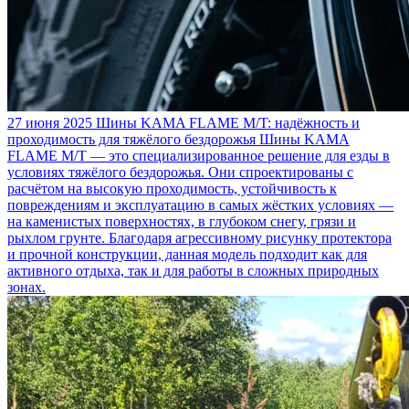
27 июня 2025
Шины KAMA FLAME M/T: надёжность и
проходимость для тяжёлого бездорожья
Шины KAMA
FLAME M/T — это специализированное решение для езды в
условиях тяжёлого бездорожья. Они спроектированы с
расчётом на высокую проходимость, устойчивость к
повреждениям и эксплуатацию в самых жёстких условиях —
на каменистых поверхностях, в глубоком снегу, грязи и
рыхлом грунте. Благодаря агрессивному рисунку протектора
и прочной конструкции, данная модель подходит как для
активного отдыха, так и для работы в сложных природных
зонах.