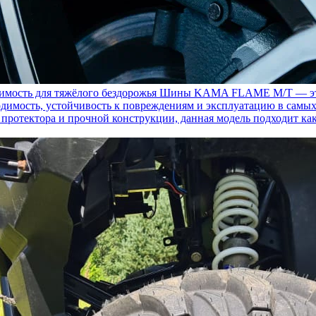
ость для тяжёлого бездорожья
Шины KAMA FLAME M/T — это с
димость, устойчивость к повреждениям и эксплуатацию в самых
у протектора и прочной конструкции, данная модель подходит ка