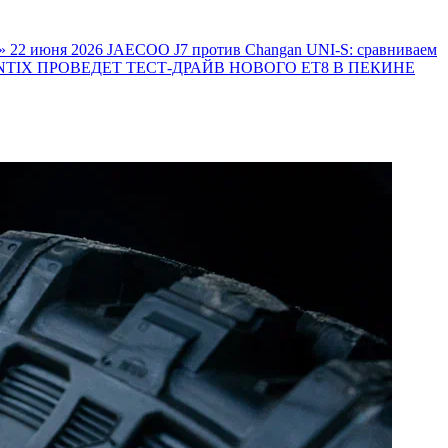
»
22 июня 2026
JAECOO J7 против Changan UNI-S: сравниваем
TIX ПРОВЕДЕТ ТЕСТ-ДРАЙВ НОВОГО ET8 В ПЕКИНЕ