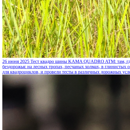
26 июня 2025
Тест квадро шины KAMA QUADRO ATM: там, где
бездорожья: на лесных тропах, песчаных холмах, в глинистых
для квадроциклов, и провели тесты в различных дорожных усл