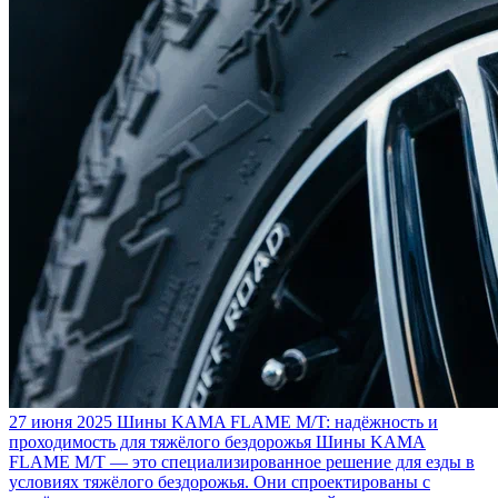
27 июня 2025
Шины KAMA FLAME M/T: надёжность и
проходимость для тяжёлого бездорожья
Шины KAMA
FLAME M/T — это специализированное решение для езды в
условиях тяжёлого бездорожья. Они спроектированы с