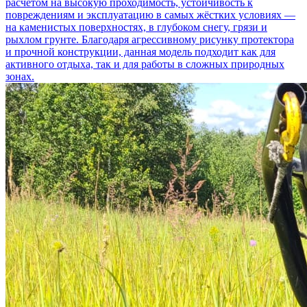
расчётом на высокую проходимость, устойчивость к
повреждениям и эксплуатацию в самых жёстких условиях —
на каменистых поверхностях, в глубоком снегу, грязи и
рыхлом грунте. Благодаря агрессивному рисунку протектора
и прочной конструкции, данная модель подходит как для
активного отдыха, так и для работы в сложных природных
зонах.