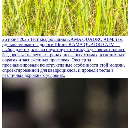
26 июня 2025
Тест квадро шины KAMA QUADRO ATM: там,
где заканчиваются дороги
Шины KAMA QUADRO ATM —
выбор для тех, кто эксплуатирует технику в условиях полного
бездорожья: на лесных тропах, песчаных холмах, в глинистых
оврагах и заснеженных просёлках. Эксперты
проанализировали конструктивные особенности этой модели,
спроектированной для квадроциклов, и провели тесты в
различных дорожных условиях.