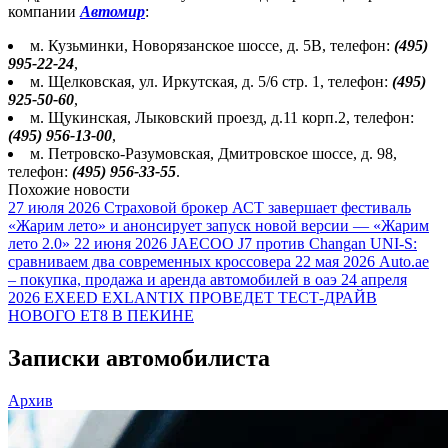
компании
Автомир
:
м. Кузьминки, Новорязанское шоссе, д. 5В, телефон:
(495)
995-22-24
,
м. Щелковская, ул. Иркутская, д. 5/6 стр. 1, телефон:
(495)
925-50-60
,
м. Щукинская, Лыковский проезд, д.11 корп.2, телефон:
(495) 956-13-00
,
м. Петровско-Разумовская, Дмитровское шоссе, д. 98,
телефон:
(495) 956-33-55
.
Похожие новости
27 июля 2026
Страховой брокер АСТ завершает фестиваль
«Жарим лето» и анонсирует запуск новой версии — «Жарим
лето 2.0»
22 июня 2026
JAECOO J7 против Changan UNI-S:
сравниваем два современных кроссовера
22 мая 2026
Auto.ae
– покупка, продажа и аренда автомобилей в оаэ
24 апреля
2026
EXEED EXLANTIX ПРОВЕДЕТ ТЕСТ-ДРАЙВ
НОВОГО ET8 В ПЕКИНЕ
Записки автомобилиста
Архив