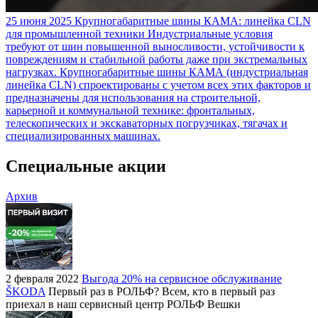
25 июня 2025
Крупногабаритные шины КАМА: линейка CLN
для промышленной техники
Индустриальные условия
требуют от шин повышенной выносливости, устойчивости к
повреждениям и стабильной работы даже при экстремальных
нагрузках. Крупногабаритные шины КАМА (индустриальная
линейка CLN) спроектированы с учетом всех этих факторов и
предназначены для использования на строительной,
карьерной и коммунальной технике: фронтальных,
телескопических и экскаваторных погрузчиках, тягачах и
специализированных машинах.
Специальные акции
Архив
2 февраля 2022
Выгода 20% на сервисное обслуживание
ŠKODA
Первый раз в РОЛЬФ? Всем, кто в первый раз
приехал в наш сервисный центр РОЛЬФ Вешки