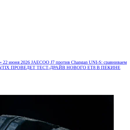
»
22 июня 2026
JAECOO J7 против Changan UNI-S: сравниваем
TIX ПРОВЕДЕТ ТЕСТ-ДРАЙВ НОВОГО ET8 В ПЕКИНЕ