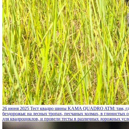
26 июня 2025
Тест квадро шины KAMA QUADRO ATM: там, где
бездорожья: на лесных тропах, песчаных холмах, в глинистых
для квадроциклов, и провели тесты в различных дорожных усл