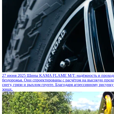
27 июня 2025
Шины KAMA FLAME M/T: надёжность и проходим
бездорожья. Они спроектированы с расчётом на высокую прохо
снегу, грязи и рыхлом грунте. Благодаря агрессивному рисунк
зонах.