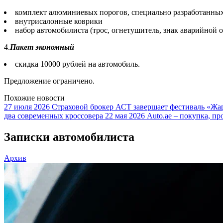
комплект алюминиевых порогов, специально разработанны
внутрисалонные коврики
набор автомобилиста (трос, огнетушитель, знак аварийной 
4.
Пакет экономный
скидка 10000 рублей на автомобиль.
Предложение ограничено.
Похожие новости
27 июля 2026
Страховой брокер АСТ завершает фестиваль «Жар
два современных кроссовера
22 мая 2026
Auto.ae – покупка, пр
Записки автомобилиста
Архив