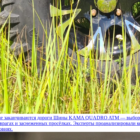
 заканчиваются дороги
Шины KAMA QUADRO ATM — выбор для т
 оврагах и заснеженных просёлках. Эксперты проанализировали 
овиях.