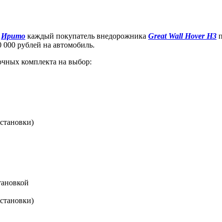
х
Ирито
каждый покупатель внедорожника
Great Wall Hover H3
п
0 000 рублей на автомобиль.
чных комплекта на выбор:
остановки)
тановкой
остановки)