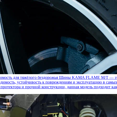
ость для тяжёлого бездорожья
Шины KAMA FLAME M/T — это с
димость, устойчивость к повреждениям и эксплуатацию в самых
у протектора и прочной конструкции, данная модель подходит ка