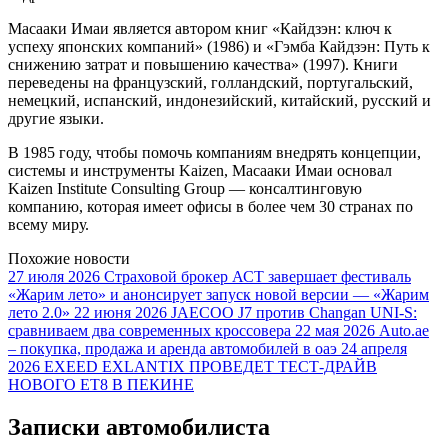
Масааки Имаи является автором книг «Кайдзэн: ключ к
успеху японских компаний» (1986) и «Гэмба Кайдзэн: Путь к
снижению затрат и повышению качества» (1997). Книги
переведены на французский, голландский, португальский,
немецкий, испанский, индонезийский, китайский, русский и
другие языки.
В 1985 году, чтобы помочь компаниям внедрять концепции,
системы и инструменты Kaizen, Масааки Имаи основал
Kaizen Institute Consulting Group — консалтинговую
компанию, которая имеет офисы в более чем 30 странах по
всему миру.
Похожие новости
27 июля 2026
Страховой брокер АСТ завершает фестиваль
«Жарим лето» и анонсирует запуск новой версии — «Жарим
лето 2.0»
22 июня 2026
JAECOO J7 против Changan UNI-S:
сравниваем два современных кроссовера
22 мая 2026
Auto.ae
– покупка, продажа и аренда автомобилей в оаэ
24 апреля
2026
EXEED EXLANTIX ПРОВЕДЕТ ТЕСТ-ДРАЙВ
НОВОГО ET8 В ПЕКИНЕ
Записки автомобилиста