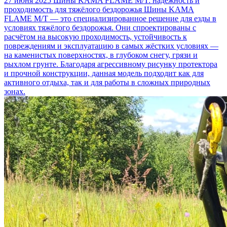
27 июня 2025
Шины KAMA FLAME M/T: надёжность и
проходимость для тяжёлого бездорожья
Шины KAMA
FLAME M/T — это специализированное решение для езды в
условиях тяжёлого бездорожья. Они спроектированы с
расчётом на высокую проходимость, устойчивость к
повреждениям и эксплуатацию в самых жёстких условиях —
на каменистых поверхностях, в глубоком снегу, грязи и
рыхлом грунте. Благодаря агрессивному рисунку протектора
и прочной конструкции, данная модель подходит как для
активного отдыха, так и для работы в сложных природных
зонах.