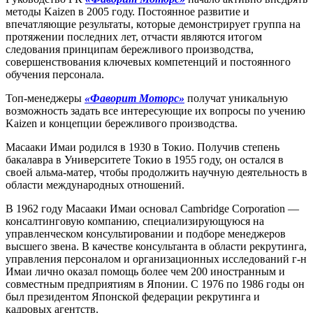
методы Kaizen в 2005 году. Постоянное развитие и
впечатляющие результаты, которые демонстрирует группа на
протяжении последних лет, отчасти являются итогом
следования принципам бережливого производства,
совершенствования ключевых компетенций и постоянного
обучения персонала.
Топ-менеджеры
«Фаворит Моторс»
получат уникальную
возможность задать все интересующие их вопросы по учению
Kaizen и концепции бережливого производства.
Масааки Имаи родился в 1930 в Токио. Получив степень
бакалавра в Университете Токио в 1955 году, он остался в
своей альма-матер, чтобы продолжить научную деятельность в
области международных отношений.
В 1962 году Масааки Имаи основал Cambridge Corporation —
консалтинговую компанию, специализирующуюся на
управленческом консультировании и подборе менеджеров
высшего звена. В качестве консультанта в области рекрутинга,
управления персоналом и организационных исследований г-н
Имаи лично оказал помощь более чем 200 иностранным и
совместным предприятиям в Японии. С 1976 по 1986 годы он
был президентом Японской федерации рекрутинга и
кадровых агентств.