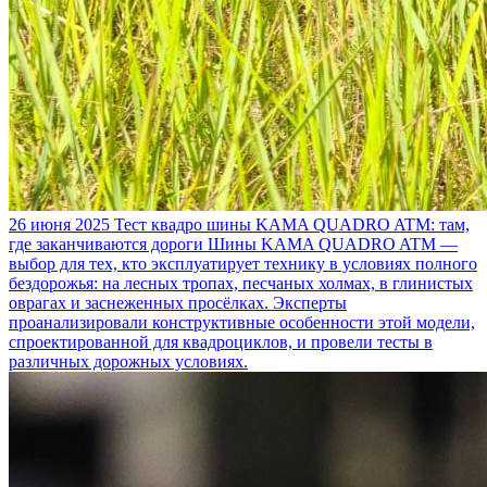
26 июня 2025
Тест квадро шины KAMA QUADRO ATM: там,
где заканчиваются дороги
Шины KAMA QUADRO ATM —
выбор для тех, кто эксплуатирует технику в условиях полного
бездорожья: на лесных тропах, песчаных холмах, в глинистых
оврагах и заснеженных просёлках. Эксперты
проанализировали конструктивные особенности этой модели,
спроектированной для квадроциклов, и провели тесты в
различных дорожных условиях.