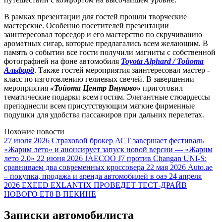
В рамках презентации для гостей прошли творческие
мастерские. Особенно посетителей презентации
заинтересовал торседор и его мастерство по скручиванию
ароматных сигар, которые предлагались всем желающим. В
память о событии все гости получили магниты с собственной
фотографией на фоне автомобиля
Toyota Alphard / Тойота
Альфард
. Также гостей мероприятия заинтересовал мастер -
класс по изготовлению гелиевых свечей. В завершении
мероприятия
«Тойота Центр Внуково»
приготовил
тематические подарки всем гостям. Элегантные стюардессы
преподнесли всем присутствующим мягкие фирменные
подушки для удобства пассажиров при дальних перелетах.
Похожие новости
27 июля 2026
Страховой брокер АСТ завершает фестиваль
«Жарим лето» и анонсирует запуск новой версии — «Жарим
лето 2.0»
22 июня 2026
JAECOO J7 против Changan UNI-S:
сравниваем два современных кроссовера
22 мая 2026
Auto.ae
– покупка, продажа и аренда автомобилей в оаэ
24 апреля
2026
EXEED EXLANTIX ПРОВЕДЕТ ТЕСТ-ДРАЙВ
НОВОГО ET8 В ПЕКИНЕ
Записки автомобилиста