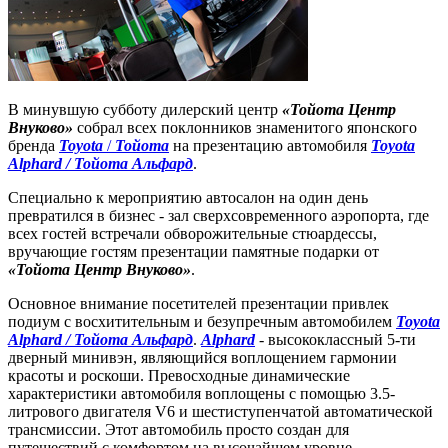
В минувшую субботу дилерский центр
«Тойота Центр
Внуково»
собрал всех поклонников знаменитого японского
бренда
Toyota
/
Тойота
на презентацию автомобиля
Toyota
Alphard / Тойота Альфард
.
Специально к мероприятию автосалон на один день
превратился в бизнес - зал сверхсовременного аэропорта, где
всех гостей встречали обворожительные стюардессы,
вручающие гостям презентации памятные подарки от
«Тойота Центр Внуково»
.
Основное внимание посетителей презентации привлек
подиум с восхитительным и безупречным автомобилем
Toyota
Alphard / Тойота Альфард
.
Alphard
- высококлассный 5-ти
дверный минивэн, являющийся воплощением гармонии
красоты и роскоши. Превосходные динамические
характеристики автомобиля воплощены с помощью 3.5-
литрового двигателя V6 и шестиступенчатой автоматической
трансмиссии. Этот автомобиль просто создан для
путешествий с комфортом на высочайшем уровне.