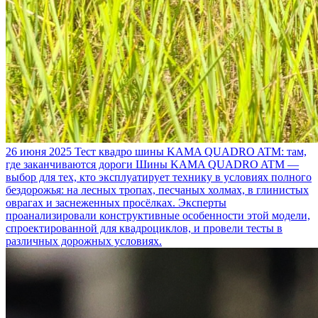
26 июня 2025
Тест квадро шины KAMA QUADRO ATM: там,
где заканчиваются дороги
Шины KAMA QUADRO ATM —
выбор для тех, кто эксплуатирует технику в условиях полного
бездорожья: на лесных тропах, песчаных холмах, в глинистых
оврагах и заснеженных просёлках. Эксперты
проанализировали конструктивные особенности этой модели,
спроектированной для квадроциклов, и провели тесты в
различных дорожных условиях.