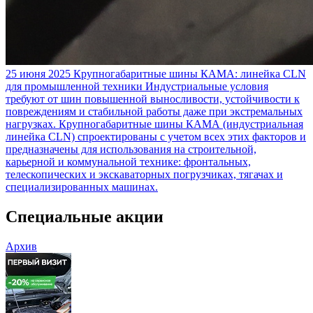
25 июня 2025
Крупногабаритные шины КАМА: линейка CLN
для промышленной техники
Индустриальные условия
требуют от шин повышенной выносливости, устойчивости к
повреждениям и стабильной работы даже при экстремальных
нагрузках. Крупногабаритные шины КАМА (индустриальная
линейка CLN) спроектированы с учетом всех этих факторов и
предназначены для использования на строительной,
карьерной и коммунальной технике: фронтальных,
телескопических и экскаваторных погрузчиках, тягачах и
специализированных машинах.
Специальные акции
Архив