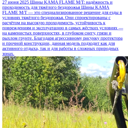
27 июня 2025
Шины KAMA FLAME M/T: надёжность и
проходимость для тяжёлого бездорожья
Шины KAMA
FLAME M/T — это специализированное решение для езды в
условиях тяжёлого бездорожья. Они спроектированы с
расчётом на высокую проходимость, устойчивость к
повреждениям и эксплуатацию в самых жёстких условиях —
на каменистых поверхностях, в глубоком снегу, грязи и
рыхлом грунте. Благодаря агрессивному рисунку протектора
и прочной конструкции, данная модель подходит как для
активного отдыха, так и для работы в сложных природных
зонах.