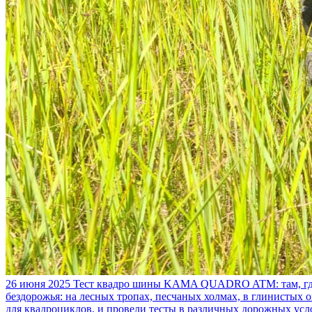
26 июня 2025
Тест квадро шины KAMA QUADRO ATM: там, где
бездорожья: на лесных тропах, песчаных холмах, в глинистых
для квадроциклов, и провели тесты в различных дорожных усл