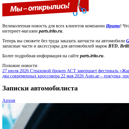
Великолепная новость для всех клиентов компании
Ирито
! Чт
интернет-магазин
parts.irito.ru
.
Теперь вы сможете без труда заказать запчасти на автомобили
G
запасные части и аксессуары для автомобилей марок
BYD
,
Bril
Более подробная информация на сайте
parts.irito.ru
.
Похожие новости
27 июля 2026
Страховой брокер АСТ завершает фестиваль «Жар
два современных кроссовера
22 мая 2026
Auto.ae – покупка, пр
Записки автомобилиста
Архив