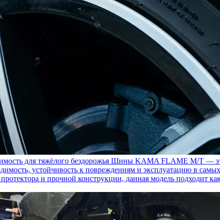
ость для тяжёлого бездорожья
Шины KAMA FLAME M/T — это с
димость, устойчивость к повреждениям и эксплуатацию в самых
у протектора и прочной конструкции, данная модель подходит ка