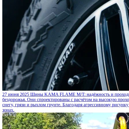
27 июня 2025
Шины KAMA FLAME M/T: надёжность и проходим
бездорожья. Они спроектированы с расчётом на высокую прохо
снегу, грязи и рыхлом грунте. Благодаря агрессивному рисунк
зонах.