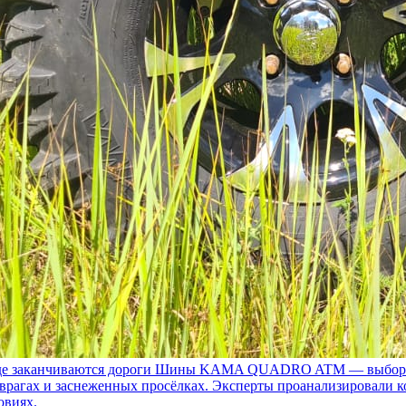
 заканчиваются дороги
Шины KAMA QUADRO ATM — выбор для т
 оврагах и заснеженных просёлках. Эксперты проанализировали 
овиях.