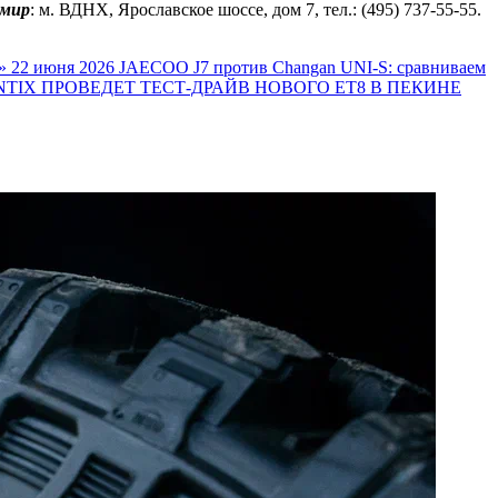
мир
: м. ВДНХ, Ярославское шоссе, дом 7, тел.: (495) 737-55-55.
»
22 июня 2026
JAECOO J7 против Changan UNI-S: сравниваем
TIX ПРОВЕДЕТ ТЕСТ-ДРАЙВ НОВОГО ET8 В ПЕКИНЕ