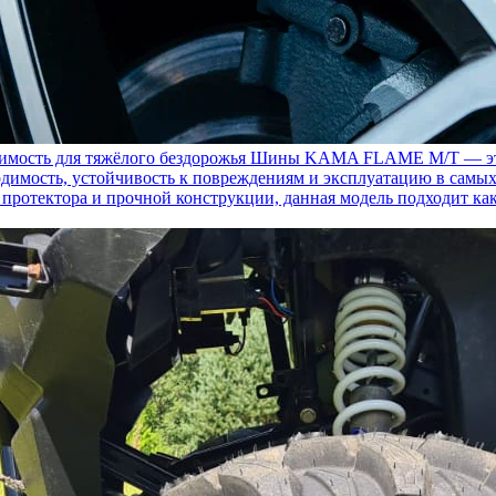
ость для тяжёлого бездорожья
Шины KAMA FLAME M/T — это с
димость, устойчивость к повреждениям и эксплуатацию в самых
у протектора и прочной конструкции, данная модель подходит ка