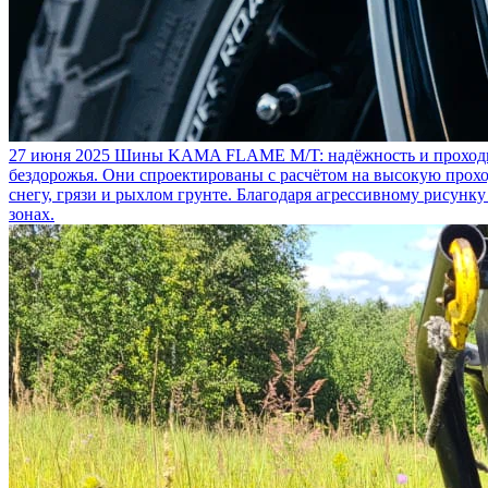
27 июня 2025
Шины KAMA FLAME M/T: надёжность и проходим
бездорожья. Они спроектированы с расчётом на высокую прохо
снегу, грязи и рыхлом грунте. Благодаря агрессивному рисунк
зонах.