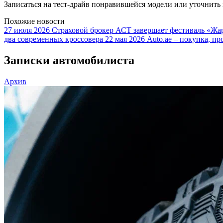
Записаться на тест-драйв понравившейся модели или уточнит
Похожие новости
27 июля 2026
Страховой брокер АСТ завершает фестиваль «Жар
два современных кроссовера
22 мая 2026
Auto.ae – покупка, пр
Записки автомобилиста
Архив