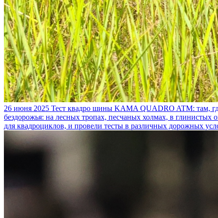
26 июня 2025
Тест квадро шины KAMA QUADRO ATM: там, где
бездорожья: на лесных тропах, песчаных холмах, в глинистых
для квадроциклов, и провели тесты в различных дорожных усл