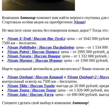
Компания
Автомир
поможет вам найти верного спутника для п
Стартовала особая акция на приобретение
Nissan
!
Не мыслите свою жизнь без покорения новых дорог? Тогда эт
Nissan X-Trail / Ниссан Икс-Трэйл
: цена – от 1042 000 руб
7500 км – бесплатно.
Nissan Pathfinder
/
Ниссан Пасфайндер
: цена – от 1 534 00
Nissan Patrol
/
Ниссан Патрол
: цена – от 2995 000 рублей,
Nissan Navara
/
Ниссан Навара
: цена – от 1 332 000 рублей
Nissan Murano
/
Ниссан Мурано
: цена – от 1590 000 рублей
Ищете идеальный автомобиль для мегаполиса? Ваши поиски у
Nissan Qashqai / Ниссан Кашкай
и
Nissan Qashqai+2 / Нис
контрольный осмотр на 7500 км – бесплатно.
Nissan Tiida / Ниссан Тиида
: выгода до 20 000 рублей, кре
Nissan Teana / Ниссан Теана
: цена – от 1 026 000 рублей, в
Nissan Juke / Ниссан Джук
: цена – от 690 000 рублей, выго
Спешите сделать свой выбор в компании
Автомир
!