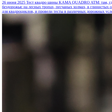
26 июня 2025
Тест квадро шины KAMA QUADRO ATM: там, где
бездорожья: на лесных тропах, песчаных холмах, в глинистых
для квадроциклов, и провели тесты в различных дорожных усл