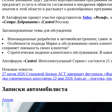
предлагает услуги в области составления и внедрения эффек
опытом в этой области и расскажут о разнообразных програм
В Автофоруме примут участие представители
Volvo
,
«Рольф»
, 
«Сетра Лубрикантс»
(
Castrol
Россия).
Запланированные темы для обсуждения:
Инновационные разработки в автомобилестроении; самое зн
Особенности подхода Марки к обслуживанию своих клиенто
сохраняет лояльность своих клиентов?
Стратегическое видение клиентского обслуживания. В како
Автофорум «
Castrol
. Интеллектуальный Сервис» состоится 21 
Похожие новости
27 июля 2026
Страховой брокер АСТ завершает фестиваль «Жар
два современных кроссовера
22 мая 2026
Auto.ae – покупка, пр
Записки автомобилиста
Архив