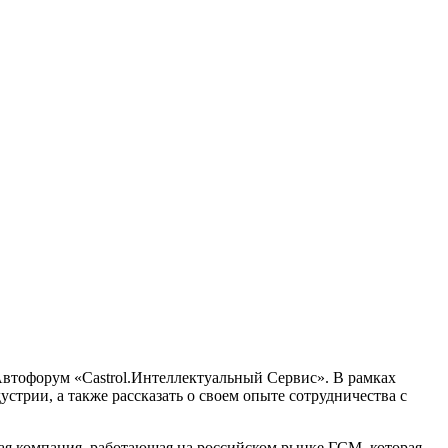
Автофорум «Castrol.Интеллектуальный Сервис». В рамках
трии, а также рассказать о своем опыте сотрудничества с
ая компания, работающая на российском рынке ГСМ, которая