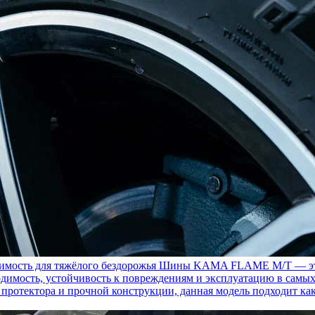
ость для тяжёлого бездорожья
Шины KAMA FLAME M/T — это с
димость, устойчивость к повреждениям и эксплуатацию в самых
у протектора и прочной конструкции, данная модель подходит ка