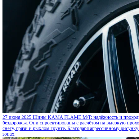
27 июня 2025
Шины KAMA FLAME M/T: надёжность и проходим
бездорожья. Они спроектированы с расчётом на высокую прохо
снегу, грязи и рыхлом грунте. Благодаря агрессивному рисунк
зонах.