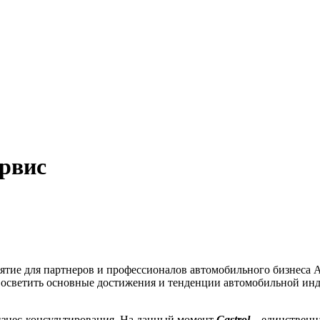
рвис
ятие для партнеров и профессионалов автомобильного бизнеса 
светить основные достижения и тенденции автомобильной индус
изнес-консультирования. На данный момент
Castrol
– единственн