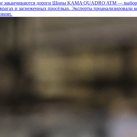
 заканчиваются дороги
Шины KAMA QUADRO ATM — выбор для т
 оврагах и заснеженных просёлках. Эксперты проанализировали 
овиях.