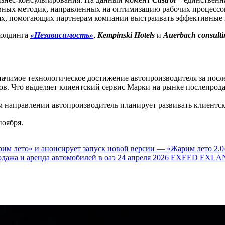
тивных методик, направленных на оптимизацию рабочих процесс
мах, помогающих партнерам компании выстраивать эффективные
холдинга
«Независимость»
,
Kempinski Hotels
и
Auerbach consul
ачимое технологическое достижение автопроизводителя за посл
в. Что выделяет клиентский сервис Марки на рынке послепрод
м направлении автопроизводитель планирует развивать клиентс
ноября.
им лето» и анонсирует запуск новой версии — «Жарим лето 2.0
одажа и аренда автомобилей в оаэ
24 апреля 2026
EXEED EXLAN