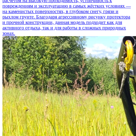
расчётом на высокую проходимость, устойчивость к
повреждениям и эксплуатацию в самых жёстких условиях —
на каменистых поверхностях, в глубоком снегу, грязи и
рыхлом грунте. Благодаря агрессивному рисунку протектора
и прочной конструкции, данная модель подходит как для
активного отдыха, так и для работы в сложных природных
зонах.