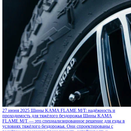
27 июня 2025
Шины KAMA FLAME M/T: надёжность и
проходимость для тяжёлого бездорожья
Шины KAMA
FLAME M/T — это специализированное решение для езды в
условиях тяжёлого бездорожья. Они спроектированы с