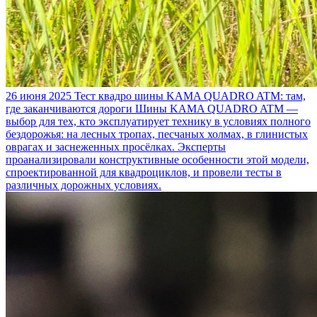
26 июня 2025
Тест квадро шины KAMA QUADRO ATM: там,
где заканчиваются дороги
Шины KAMA QUADRO ATM —
выбор для тех, кто эксплуатирует технику в условиях полного
бездорожья: на лесных тропах, песчаных холмах, в глинистых
оврагах и заснеженных просёлках. Эксперты
проанализировали конструктивные особенности этой модели,
спроектированной для квадроциклов, и провели тесты в
различных дорожных условиях.