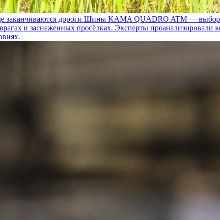
 заканчиваются дороги
Шины KAMA QUADRO ATM — выбор для т
 оврагах и заснеженных просёлках. Эксперты проанализировали 
овиях.