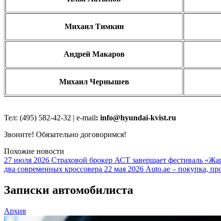
Михаил Тимкин
Андрей Макаров
Михаил Чернышев
Тел: (495) 582-42-32 | е-mail
:
info@hyundai-kvist.ru
Звоните! Обязательно договоримся!
Похожие новости
27 июля 2026
Страховой брокер АСТ завершает фестиваль «Жар
два современных кроссовера
22 мая 2026
Auto.ae – покупка, пр
Записки автомобилиста
Архив