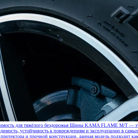
ость для тяжёлого бездорожья
Шины KAMA FLAME M/T — это с
димость, устойчивость к повреждениям и эксплуатацию в самых
у протектора и прочной конструкции, данная модель подходит ка