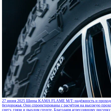
27 июня 2025
Шины KAMA FLAME M/T: надёжность и проходим
бездорожья. Они спроектированы с расчётом на высокую прохо
снегу, грязи и рыхлом грунте. Благодаря агрессивному рисунк