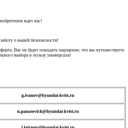
иобретения ждет вас!
заботу о вашей безопасности!
орта. Вас не будет покидать ощущение, что вы путешествуете
ьного выбора в пользу универсала!
g.ivanov@hyundai-kvist.ru
n.panasevich@hyundai-kvist.ru
i.latypov@hyundai-kvist.ru