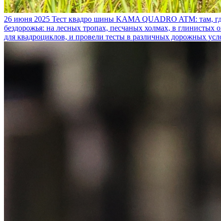
26 июня 2025
Тест квадро шины KAMA QUADRO ATM: там, где
бездорожья: на лесных тропах, песчаных холмах, в глинистых
для квадроциклов, и провели тесты в различных дорожных усл