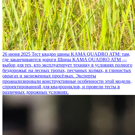
26 июня 2025
Тест квадро шины KAMA QUADRO ATM: там,
где заканчиваются дороги
Шины KAMA QUADRO ATM —
выбор для тех, кто эксплуатирует технику в условиях полного
бездорожья: на лесных тропах, песчаных холмах, в глинистых
оврагах и заснеженных просёлках. Эксперты
проанализировали конструктивные особенности этой модели,
спроектированной для квадроциклов, и провели тесты в
различных дорожных условиях.