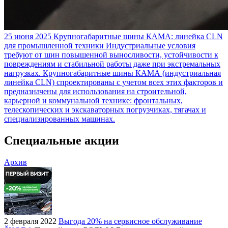
25 июня 2025
Крупногабаритные шины КАМА: линейка CLN
для промышленной техники
Индустриальные условия
требуют от шин повышенной выносливости, устойчивости к
повреждениям и стабильной работы даже при экстремальных
нагрузках. Крупногабаритные шины КАМА (индустриальная
линейка CLN) спроектированы с учетом всех этих факторов и
предназначены для использования на строительной,
карьерной и коммунальной технике: фронтальных,
телескопических и экскаваторных погрузчиках, тягачах и
специализированных машинах.
Специальные акции
Архив
2 февраля 2022
Выгода 20% на сервисное обслуживание