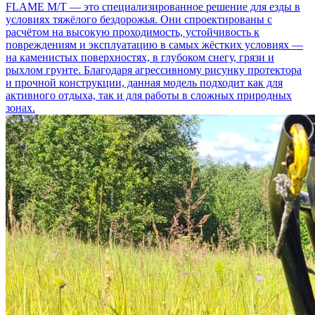
FLAME M/T — это специализированное решение для езды в
условиях тяжёлого бездорожья. Они спроектированы с
расчётом на высокую проходимость, устойчивость к
повреждениям и эксплуатацию в самых жёстких условиях —
на каменистых поверхностях, в глубоком снегу, грязи и
рыхлом грунте. Благодаря агрессивному рисунку протектора
и прочной конструкции, данная модель подходит как для
активного отдыха, так и для работы в сложных природных
зонах.