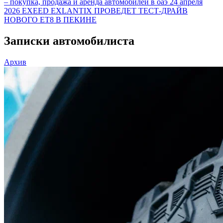
– покупка, продажа и аренда автомобилей в оаэ
24 апреля
2026
EXEED EXLANTIX ПРОВЕДЕТ ТЕСТ-ДРАЙВ
НОВОГО ET8 В ПЕКИНЕ
Записки автомобилиста
Архив