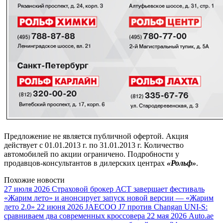
Предложение не является публичной офертой. Акция
действует с 01.01.2013 г. по 31.01.2013 г. Количество
автомобилей по акции ограничено. Подробности у
продавцов-консультантов в дилерских центрах
«Рольф»
.
Похожие новости
27 июля 2026
Страховой брокер АСТ завершает фестиваль
«Жарим лето» и анонсирует запуск новой версии — «Жарим
лето 2.0»
22 июня 2026
JAECOO J7 против Changan UNI-S:
сравниваем два современных кроссовера
22 мая 2026
Auto.ae