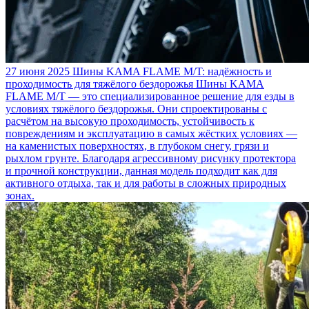
27 июня 2025
Шины KAMA FLAME M/T: надёжность и
проходимость для тяжёлого бездорожья
Шины KAMA
FLAME M/T — это специализированное решение для езды в
условиях тяжёлого бездорожья. Они спроектированы с
расчётом на высокую проходимость, устойчивость к
повреждениям и эксплуатацию в самых жёстких условиях —
на каменистых поверхностях, в глубоком снегу, грязи и
рыхлом грунте. Благодаря агрессивному рисунку протектора
и прочной конструкции, данная модель подходит как для
активного отдыха, так и для работы в сложных природных
зонах.