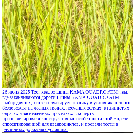
26 июня 2025
Тест квадро шины KAMA QUADRO ATM: там,
где заканчиваются дороги
Шины KAMA QUADRO ATM —
выбор для тех, кто эксплуатирует технику в условиях полного
бездорожья: на лесных тропах, песчаных холмах, в глинистых
оврагах и заснеженных просёлках. Эксперты
проанализировали конструктивные особенности этой модели,
спроектированной для квадроциклов, и провели тесты в
различных дорожных условиях.