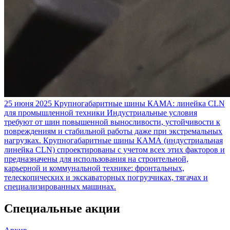
25 июня 2025
Крупногабаритные шины КАМА: линейка CLN
для промышленной техники
Индустриальные условия
требуют от шин повышенной выносливости, устойчивости к
повреждениям и стабильной работы даже при экстремальных
нагрузках. Крупногабаритные шины КАМА (индустриальная
линейка CLN) спроектированы с учетом всех этих факторов и
предназначены для использования на строительной,
карьерной и коммунальной технике: фронтальных,
телескопических и экскаваторных погрузчиках, тягачах и
специализированных машинах.
Специальные акции