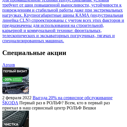
требуют от шин повышенной выносливости, устойчивости к
повреждениям и стабильной работы даже при экстремальных
нагрузках. Крупногабаритные шины КАМА (индустриальная
линейка CLN) спроектированы с учетом всех этих факторов и
предназначены для использования на строительной,
карьерной и коммунальной технике: фронтальных,
телескопических и экскаваторных погрузчиках, тягачах и
специализированных машинах.
Специальные акции
Архив
2 февраля 2022
Выгода 20% на сервисное обслуживание
ŠKODA
Первый раз в РОЛЬФ? Всем, кто в первый раз
приехал в наш сервисный центр РОЛЬФ Вешки