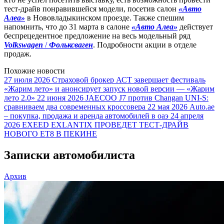
тест-драйв понравившейся модели, посетив салон
«Авто
Алеа»
в Нововладыкинском проезде. Также спешим
напомнить, что до 31 марта в салоне
«Авто Алеа»
действует
беспрецедентное предложение на весь модельный ряд
Volkswagen
/
Фольксваген
. Подробности акции в отделе
продаж.
Похожие новости
27 июля 2026
Страховой брокер АСТ завершает фестиваль
«Жарим лето» и анонсирует запуск новой версии — «Жарим
лето 2.0»
22 июня 2026
JAECOO J7 против Changan UNI-S:
сравниваем два современных кроссовера
22 мая 2026
Auto.ae
– покупка, продажа и аренда автомобилей в оаэ
24 апреля
2026
EXEED EXLANTIX ПРОВЕДЕТ ТЕСТ-ДРАЙВ
НОВОГО ET8 В ПЕКИНЕ
Записки автомобилиста
Архив