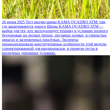
26 июня 2025
Тест квадро шины KAMA QUADRO ATM: там,
где заканчиваются дороги
Шины KAMA QUADRO ATM —
выбор для тех, кто эксплуатирует технику в условиях полного
бездорожья: на лесных тропах, песчаных холмах, в глинистых
оврагах и заснеженных просёлках. Эксперты
проанализировали конструктивные особенности этой модели,
спроектированной для квадроциклов, и провели тесты в
различных дорожных условиях.