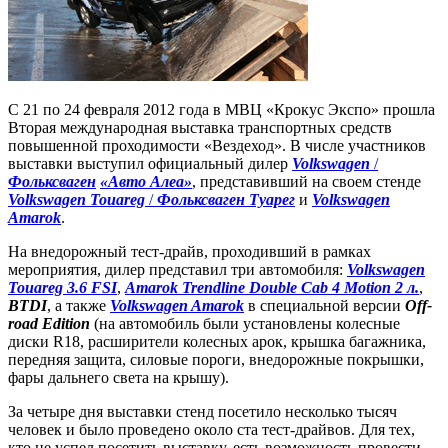
С 21 по 24 февраля 2012 года в МВЦ «Крокус Экспо» прошла
Вторая международная выставка транспортных средств
повышенной проходимости «Вездеход». В числе участников
выставки выступил официальный дилер
Volkswagen
/
Фольксваген
«Авто Алеа»
, представивший на своем стенде
Volkswagen Touareg
/
Фольксваген Туарег
и
Volkswagen
Amarok
.
На внедорожный тест-драйв, проходивший в рамках
мероприятия, дилер представил три автомобиля:
Volkswagen
Touareg 3.6 FSI
,
Amarok Trendline Double Cab 4 Motion 2 л.
,
BTDI
, а также
Volkswagen Amarok
в специальной версии
Off-
road Edition
(на автомобиль были установлены колесные
диски R18, расширители колесных арок, крышка багажника,
передняя защита, силовые пороги, внедорожные покрышки,
фары дальнего света на крышу).
За четыре дня выставки стенд посетило несколько тысяч
человек и было проведено около ста тест-драйвов. Для тех,
кто не успел посетить выставку, есть возможность провести