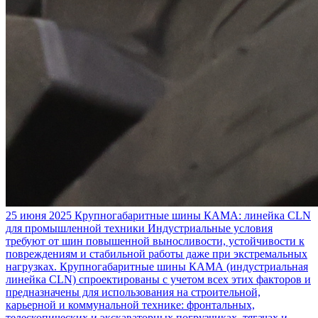
25 июня 2025
Крупногабаритные шины КАМА: линейка CLN
для промышленной техники
Индустриальные условия
требуют от шин повышенной выносливости, устойчивости к
повреждениям и стабильной работы даже при экстремальных
нагрузках. Крупногабаритные шины КАМА (индустриальная
линейка CLN) спроектированы с учетом всех этих факторов и
предназначены для использования на строительной,
карьерной и коммунальной технике: фронтальных,
телескопических и экскаваторных погрузчиках, тягачах и