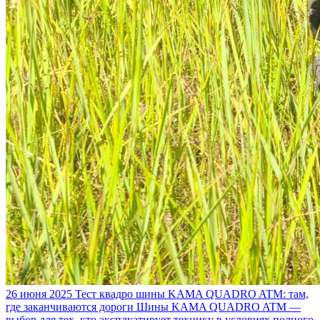
26 июня 2025
Тест квадро шины KAMA QUADRO ATM: там,
где заканчиваются дороги
Шины KAMA QUADRO ATM —
выбор для тех, кто эксплуатирует технику в условиях полного