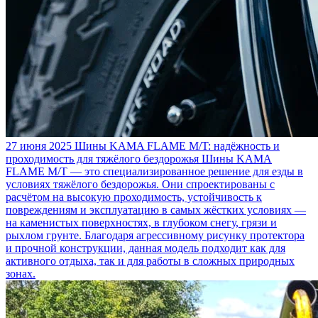
27 июня 2025
Шины KAMA FLAME M/T: надёжность и
проходимость для тяжёлого бездорожья
Шины KAMA
FLAME M/T — это специализированное решение для езды в
условиях тяжёлого бездорожья. Они спроектированы с
расчётом на высокую проходимость, устойчивость к
повреждениям и эксплуатацию в самых жёстких условиях —
на каменистых поверхностях, в глубоком снегу, грязи и
рыхлом грунте. Благодаря агрессивному рисунку протектора
и прочной конструкции, данная модель подходит как для
активного отдыха, так и для работы в сложных природных
зонах.