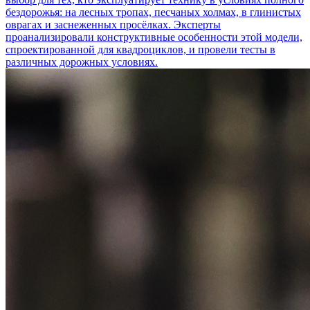
бездорожья: на лесных тропах, песчаных холмах, в глинистых
оврагах и заснеженных просёлках. Эксперты
проанализировали конструктивные особенности этой модели,
спроектированной для квадроциклов, и провели тесты в
различных дорожных условиях.