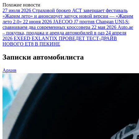
Похожие новости
27 июля 2026
Страховой брокер АСТ завершает фестиваль
«Жарим лето» и анонсирует запуск новой версии — «Жарим
лето 2.0»
22 июня 2026
JAECOO J7 против Changan UNI-S:
сравниваем два современных кроссовера
22 мая 2026
Auto.ae
– покупка, продажа и аренда автомобилей в оаэ
24 апреля
2026
EXEED EXLANTIX ПРОВЕДЕТ ТЕСТ-ДРАЙВ
НОВОГО ET8 В ПЕКИНЕ
Записки автомобилиста
Архив