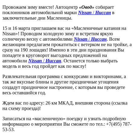
Провожаем зиму вместе! Автоцентр
«Овод»
собирает
поклонников автомобильной марки
Nissan
/
Ниссан
в
заключительные дни Масленицы.
15 и 16 марта приглашаем вас на «Масленичные катания на
Nissan»! Проводим холодную зиму и встретим яркую
солнечную весну с автомобилями
Nissan
/
Ниссан
. Всем
желающим предлагаем прокатиться с ветерком не на тройке, а
сразу на 190 лошадях! Именно в эти дни празднования Вы
попадете в круговорот выгодных предложений на
автомобили
Nissan
/
Ниссан
. Останется только выбрать
модель и весь год пройдет как по маслу!
Развлекательная программа с конкурсами и викторинами, а
так же вкусные блины и другие праздничные угощения
создадут праздничное настроение, с которым вы проведете
весь оставшийся год.
Ждем вас по адресу: 26 км МКАД, внешняя сторона (ссылка
на схему проезда)!
Записаться на «масленичную» поездку и узнать подробную
информацию о мероприятии Вы сможете по тел.: +7(495) 787-
53-53.