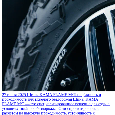
27 июня 2025
Шины KAMA FLAME M/T: надёжность и
проходимость для тяжёлого бездорожья
Шины KAMA
FLAME M/T — это специализированное решение для езды в
условиях тяжёлого бездорожья. Они спроектированы с
расчётом на высокую проходимость, устойчивость к