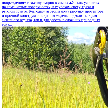
повреждениям и эксплуатацию в самых жёстких условиях —
на каменистых поверхностях, в глубоком снегу, грязи и
рыхлом грунте. Благодаря агрессивному рисунку протектора
и прочной конструкции, данная модель подходит как для
активного отдыха, так и для работы в сложных природных
зонах.