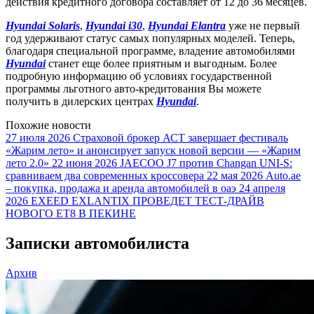
действия кредитного договора составляет от 12 до 36 месяцев.
Hyundai Solaris
,
Hyundai i30
,
Hyundai Elantra
уже не первый
год удерживают статус самых популярных моделей. Теперь,
благодаря специальной программе, владение автомобилями
Hyundai
станет еще более приятным и выгодным. Более
подробную информацию об условиях государственной
программы льготного авто-кредитования Вы можете
получить в дилерских центрах
Hyundai
.
Похожие новости
27 июля 2026
Страховой брокер АСТ завершает фестиваль
«Жарим лето» и анонсирует запуск новой версии — «Жарим
лето 2.0»
22 июня 2026
JAECOO J7 против Changan UNI-S:
сравниваем два современных кроссовера
22 мая 2026
Auto.ae
– покупка, продажа и аренда автомобилей в оаэ
24 апреля
2026
EXEED EXLANTIX ПРОВЕДЕТ ТЕСТ-ДРАЙВ
НОВОГО ET8 В ПЕКИНЕ
Записки автомобилиста
Архив