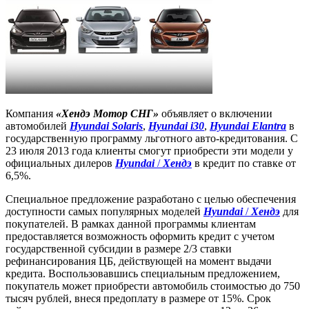
Компания
«Хендэ Мотор СНГ»
объявляет о включении
автомобилей
Hyundai Solaris
,
Hyundai i30
,
Hyundai Elantra
в
государственную программу льготного авто-кредитования. С
23 июля 2013 года клиенты смогут приобрести эти модели у
официальных дилеров
Hyundai
/
Хендэ
в кредит по ставке от
6,5%.
Специальное предложение разработано с целью обеспечения
доступности самых популярных моделей
Hyundai
/
Хендэ
для
покупателей. В рамках данной программы клиентам
предоставляется возможность оформить кредит c учетом
государственной субсидии в размере 2/3 ставки
рефинансирования ЦБ, действующей на момент выдачи
кредита. Воспользовавшись специальным предложением,
покупатель может приобрести автомобиль стоимостью до 750
тысяч рублей, внеся предоплату в размере от 15%. Срок