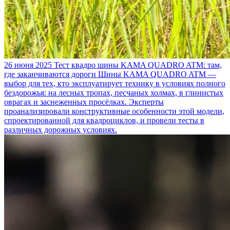
26 июня 2025
Тест квадро шины KAMA QUADRO ATM: там,
где заканчиваются дороги
Шины KAMA QUADRO ATM —
выбор для тех, кто эксплуатирует технику в условиях полного
бездорожья: на лесных тропах, песчаных холмах, в глинистых
оврагах и заснеженных просёлках. Эксперты
проанализировали конструктивные особенности этой модели,
спроектированной для квадроциклов, и провели тесты в
различных дорожных условиях.