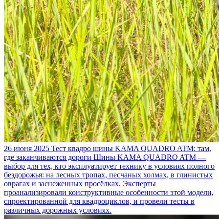
26 июня 2025
Тест квадро шины KAMA QUADRO ATM: там,
где заканчиваются дороги
Шины KAMA QUADRO ATM —
выбор для тех, кто эксплуатирует технику в условиях полного
бездорожья: на лесных тропах, песчаных холмах, в глинистых
оврагах и заснеженных просёлках. Эксперты
проанализировали конструктивные особенности этой модели,
спроектированной для квадроциклов, и провели тесты в
различных дорожных условиях.