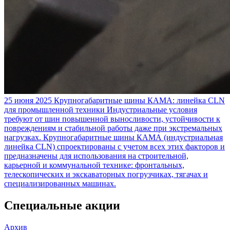
25 июня 2025
Крупногабаритные шины КАМА: линейка CLN
для промышленной техники
Индустриальные условия
требуют от шин повышенной выносливости, устойчивости к
повреждениям и стабильной работы даже при экстремальных
нагрузках. Крупногабаритные шины КАМА (индустриальная
линейка CLN) спроектированы с учетом всех этих факторов и
предназначены для использования на строительной,
карьерной и коммунальной технике: фронтальных,
телескопических и экскаваторных погрузчиках, тягачах и
специализированных машинах.
Специальные акции
Архив