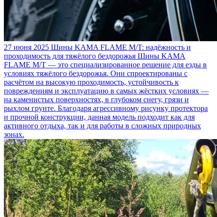
27 июня 2025
Шины KAMA FLAME M/T: надёжность и
проходимость для тяжёлого бездорожья
Шины KAMA
FLAME M/T — это специализированное решение для езды в
условиях тяжёлого бездорожья. Они спроектированы с
расчётом на высокую проходимость, устойчивость к
повреждениям и эксплуатацию в самых жёстких условиях —
на каменистых поверхностях, в глубоком снегу, грязи и
рыхлом грунте. Благодаря агрессивному рисунку протектора
и прочной конструкции, данная модель подходит как для
активного отдыха, так и для работы в сложных природных
зонах.