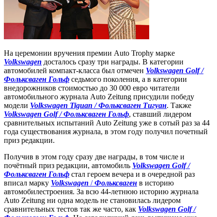
На церемонии вручения премии Auto Trophy марке
Volkswagen
досталось сразу три награды. В категории
автомобилей компакт-класса был отмечен
Volkswagen Golf /
Фольксваген Гольф
седьмого поколения, а в категории
внедорожников стоимостью до 30 000 евро читатели
автомобильного журнала Auto Zeitung присудили победу
модели
Volkswagen Tiguan / Фольксваген Тигуан
. Также
Volkswagen Golf / Фольксваген Гольф
, ставший лидером
сравнительных испытаний Auto Zeitung уже в сотый раз за 44
года существования журнала, в этом году получил почетный
приз редакции.
Получив в этом году сразу две награды, в том числе и
почётный приз редакции, автомобиль
Volkswagen Golf /
Фольксваген Гольф
стал героем вечера и в очередной раз
вписал марку
Volkswagen
/
Фольксваген
в историю
автомобилестроения. За всю 44-летнюю историю журнала
Auto Zeitung ни одна модель не становилась лидером
сравнительных тестов так же часто, как
Volkswagen Golf /