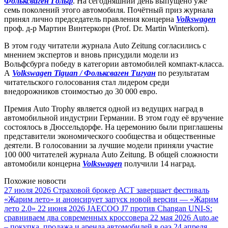
Фольксваген Гольф
. На сегодняшний день выпущено уже
семь поколений этого автомобиля. Почётный приз журнала
принял лично председатель правления концерна
Volkswagen
проф. д-р Мартин Винтеркорн (Prof. Dr. Martin Winterkorn).
В этом году читатели журнала Auto Zeitung согласились с
мнением экспертов и вновь присудили модели из
Вольфсбурга победу в категории автомобилей компакт-класса.
А
Volkswagen Tiguan / Фольксваген Тигуан
по результатам
читательского голосования стал лидером среди
внедорожников стоимостью до 30 000 евро.
Премия Auto Trophy является одной из ведущих наград в
автомобильной индустрии Германии. В этом году её вручение
состоялось в Дюссельдорфе. На церемонию были приглашены
представители экономического сообщества и общественные
деятели. В голосовании за лучшие модели приняли участие
100 000 читателей журнала Auto Zeitung. В общей сложности
автомобили концерна
Volkswagen
получили 14 наград.
Похожие новости
27 июля 2026
Страховой брокер АСТ завершает фестиваль
«Жарим лето» и анонсирует запуск новой версии — «Жарим
лето 2.0»
22 июня 2026
JAECOO J7 против Changan UNI-S:
сравниваем два современных кроссовера
22 мая 2026
Auto.ae
– покупка, продажа и аренда автомобилей в оаэ
24 апреля