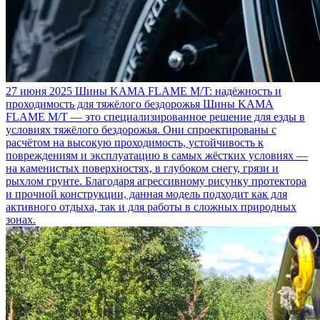
27 июня 2025
Шины KAMA FLAME M/T: надёжность и
проходимость для тяжёлого бездорожья
Шины KAMA
FLAME M/T — это специализированное решение для езды в
условиях тяжёлого бездорожья. Они спроектированы с
расчётом на высокую проходимость, устойчивость к
повреждениям и эксплуатацию в самых жёстких условиях —
на каменистых поверхностях, в глубоком снегу, грязи и
рыхлом грунте. Благодаря агрессивному рисунку протектора
и прочной конструкции, данная модель подходит как для
активного отдыха, так и для работы в сложных природных
зонах.