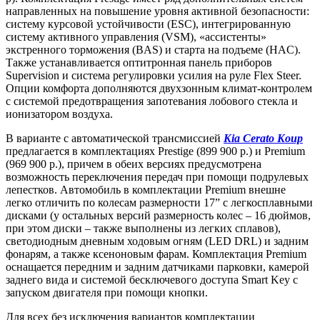
направленных на повышение уровня активной безопасности:
систему курсовой устойчивости (ESC), интегрированную
систему активного управления (VSM), «ассистенты»
экстренного торможения (BAS) и старта на подъеме (HAC).
Также устанавливается оптитронная панель приборов
Supervision и система регулировки усилия на руле Flex Steer.
Опции комфорта дополняются двухзонным климат-контролем
с системой предотвращения запотевания лобового стекла и
ионизатором воздуха.
В варианте с автоматической трансмиссией
Kia Cerato Koup
предлагается в комплектациях Prestige (899 900 р.) и Premium
(969 900 р.), причем в обеих версиях предусмотрена
возможность переключения передач при помощи подрулевых
лепестков. Автомобиль в комплектации Premium внешне
легко отличить по колесам размерности 17” с легкосплавными
дисками (у остальных версий размерность колес – 16 дюймов,
при этом диски – также выполнены из легких сплавов),
светодиодным дневным ходовым огням (LED DRL) и задним
фонарям, а также ксеноновым фарам. Комплектация Premium
оснащается передним и задним датчиками парковки, камерой
заднего вида и системой бесключевого доступа Smart Key с
запуском двигателя при помощи кнопки.
Для всех без исключения вариантов комплектации