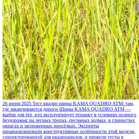
26 июня 2025
Тест квадро шины KAMA QUADRO ATM: там,
где заканчиваются дороги
Шины KAMA QUADRO ATM —
выбор для тех, кто эксплуатирует технику в условиях полного
бездорожья: на лесных тропах, песчаных холмах, в глинистых
оврагах и заснеженных просёлках. Эксперты
проанализировали конструктивные особенности этой модели,
спроектированной для квадроциклов, и провели тесты в