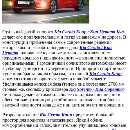
Стильный дизайн нового
Kia Cerato Koup / Киа Церато Куп
делает его привлекательным и легко узнаваемым на дороге. В
конструкции применены самые современные решения,
которые были разработаны для седана
Kia Cerato / Киа
Церато
, однако все кузовные детали, за исключением
передних крыльев и крышки капота – выполнены полностью
оригинальными. Гармоничный облик этого автомобиля несет
в себе заряд энергии и уверенности. Пропорции спортивного
купе подобраны таким образом, что новый
Kia Cerato Koup
кажется готовым сорваться с места в любой момент.
Увеличившаяся колесная база (теперь она составляет 2700 мм,
столько же, сколько у кроссовера
Kia Sorento / Киа Соренто
)
не только делает автомобиль более солидным внешне, но и
обеспечивает отличную устойчивость и помогает добиться
высокой плавности хода даже при активном стиле вождения.
Второе поколение
Kia Cerato Koup
предлагает больший
простор для водителя и пассажиров. Яркий облик,
комфортабельный салон, значительно улучшившиеся ходовые