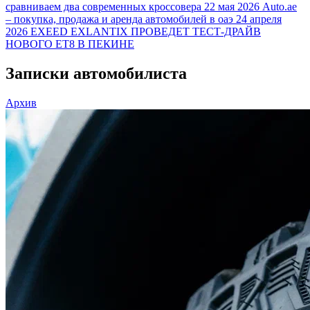
сравниваем два современных кроссовера
22 мая 2026
Auto.ae
– покупка, продажа и аренда автомобилей в оаэ
24 апреля
2026
EXEED EXLANTIX ПРОВЕДЕТ ТЕСТ-ДРАЙВ
НОВОГО ET8 В ПЕКИНЕ
Записки автомобилиста
Архив