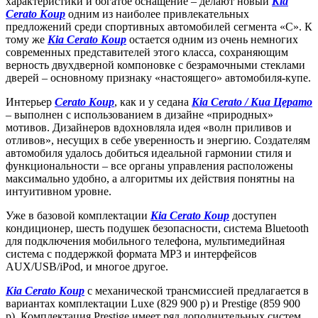
характеристики и богатое оснащение – делают новый
Kia
Cerato Koup
одним из наиболее привлекательных
предложений среди спортивных автомобилей сегмента «С». К
тому же
Kia Cerato Koup
остается одним из очень немногих
современных представителей этого класса, сохраняющим
верность двухдверной компоновке с безрамочными стеклами
дверей – основному признаку «настоящего» автомобиля-купе.
Интерьер
Cerato Koup
, как и у седана
Kia Cerato / Киа Церато
– выполнен с использованием в дизайне «природных»
мотивов. Дизайнеров вдохновляла идея «волн приливов и
отливов», несущих в себе уверенность и энергию. Создателям
автомобиля удалось добиться идеальной гармонии стиля и
функциональности – все органы управления расположены
максимально удобно, а алгоритмы их действия понятны на
интуитивном уровне.
Уже в базовой комплектации
Kia Cerato Koup
доступен
кондиционер, шесть подушек безопасности, система Bluetooth
для подключения мобильного телефона, мультимедийная
система с поддержкой формата MP3 и интерфейсов
AUX/USB/iPod, и многое другое.
Kia Cerato Koup
с механической трансмиссией предлагается в
вариантах комплектации Luxe (829 900 р) и Prestige (859 900
р). Комплектация Prestige имеет ряд дополнительных систем