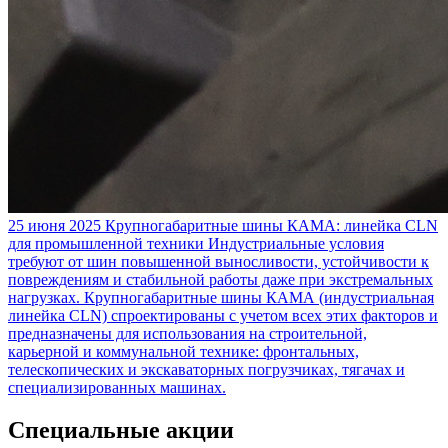
25 июня 2025
Крупногабаритные шины КАМА: линейка CLN
для промышленной техники
Индустриальные условия
требуют от шин повышенной выносливости, устойчивости к
повреждениям и стабильной работы даже при экстремальных
нагрузках. Крупногабаритные шины КАМА (индустриальная
линейка CLN) спроектированы с учетом всех этих факторов и
предназначены для использования на строительной,
карьерной и коммунальной технике: фронтальных,
телескопических и экскаваторных погрузчиках, тягачах и
специализированных машинах.
Специальные акции