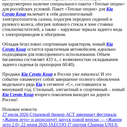
предусмотрено наличие специального пакета «Теплые опции»
для российских условий. Пакет «Теплые опции» для
Kia
Cerato Koup
включает в себя дополнительный
электроотопитель салона, подогрев передних сидений и
рулевого колеса, обогрев лобового стекла в зоне стоянки
стеклоочистителей, а также – наружные зеркала заднего вида
с электроприводом и обогревом.
Обладая безусловно спортивным характером, новый
Kia
Cerato Koup
остается практичным автомобилем, идеально
подходящим для повседневного использования. Объем
багажника составляет 433 л., с возможностью складывания
заднего сиденья (в пропорции 60:40).
Продажи
Kia Cerato Koup
в России уже начались! И это
событие ознаменует собой завершение полного обновления
модельного ряда
Kia
в сегменте «С», состоявшееся за
минувший год. Стильный, элегантный и спортивный – новый
Kia Cerato Koup
второго поколения выходит на дороги
России!
Похожие новости
27 июля 2026
Страховой брокер АСТ завершает фестиваль
«Жарим лето» и анонсирует запуск новой версии — «Жарим
лето 2.0»
22 июня 2026
JAECOO J7 против Changan UNI-S: