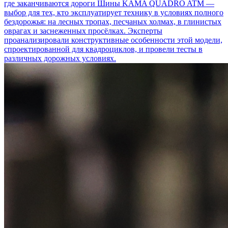
где заканчиваются дороги
Шины KAMA QUADRO ATM —
выбор для тех, кто эксплуатирует технику в условиях полного
бездорожья: на лесных тропах, песчаных холмах, в глинистых
оврагах и заснеженных просёлках. Эксперты
проанализировали конструктивные особенности этой модели,
спроектированной для квадроциклов, и провели тесты в
различных дорожных условиях.