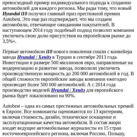
превосходный пример индивидуального подхода к созданию
автомобилей для каждого региона. Мы рады тому, что новый
Hyundai i10
получил главный приз престижной премии
Autobest. Это еще раз подтверждает, что мы создаем
автомобили, отвечающие ожиданиям покупателей. В
наступающем 2014 году подобный подход позволит компании
увеличить свою долю присутствия на европейском рынке до
3,5%».
Первые автомобили
i10
нового поколения сошли с конвейера
завода
Hyundai
/
Хендэ
в Турции в сентябре 2013 года.
Инвестиции в размере 500 миллионов евро, направленные на
модернизацию и развитие завода, позволили увеличить
производственную мощность до 200 000 автомобилей в год. В
общей сложности европейские заводы компании ежегодно
производят более 500 000 автомобилей. А с 2014 года
производство моделей
Hyundai
/
Хендэ
для европейского
рынка будет локализовано на 90%.
Autobest – одна из самых престижных автомобильных премий
в Европе. Все номинанты оцениваются по 13 критериям,
включая стоимость, дизайн, техническое оснащение и
эксплуатационные качества автомобиля. В состав жюри
входят ведущие автомобильные журналисты из 15 стран
восточноевропейского региона, включая Россию, Польшу,