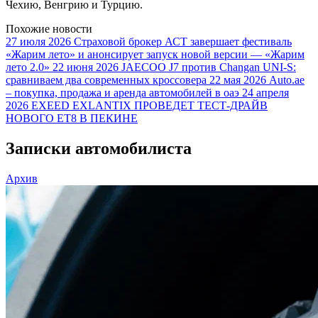
Чехию, Венгрию и Турцию.
Похожие новости
27 июля 2026
Страховой брокер АСТ завершает фестиваль
«Жарим лето» и анонсирует запуск новой версии — «Жарим
лето 2.0»
22 июня 2026
JAECOO J7 против Changan UNI-S:
сравниваем два современных кроссовера
22 мая 2026
Auto.ae
– покупка, продажа и аренда автомобилей в оаэ
24 апреля
2026
EXEED EXLANTIX ПРОВЕДЕТ ТЕСТ-ДРАЙВ
НОВОГО ET8 В ПЕКИНЕ
Записки автомобилиста
Архив