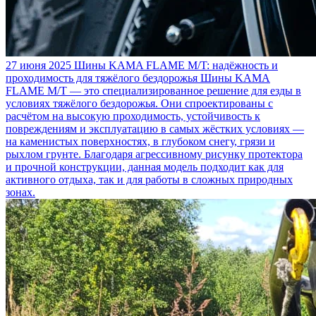
27 июня 2025
Шины KAMA FLAME M/T: надёжность и
проходимость для тяжёлого бездорожья
Шины KAMA
FLAME M/T — это специализированное решение для езды в
условиях тяжёлого бездорожья. Они спроектированы с
расчётом на высокую проходимость, устойчивость к
повреждениям и эксплуатацию в самых жёстких условиях —
на каменистых поверхностях, в глубоком снегу, грязи и
рыхлом грунте. Благодаря агрессивному рисунку протектора
и прочной конструкции, данная модель подходит как для
активного отдыха, так и для работы в сложных природных
зонах.