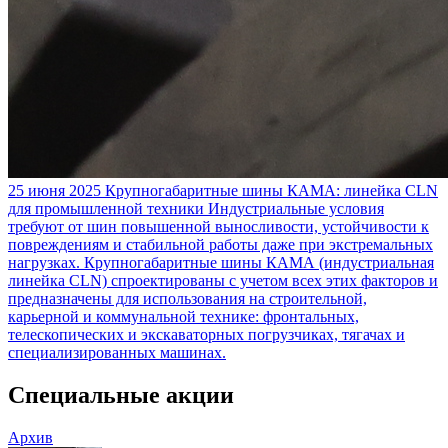
25 июня 2025
Крупногабаритные шины КАМА: линейка CLN
для промышленной техники
Индустриальные условия
требуют от шин повышенной выносливости, устойчивости к
повреждениям и стабильной работы даже при экстремальных
нагрузках. Крупногабаритные шины КАМА (индустриальная
линейка CLN) спроектированы с учетом всех этих факторов и
предназначены для использования на строительной,
карьерной и коммунальной технике: фронтальных,
телескопических и экскаваторных погрузчиках, тягачах и
специализированных машинах.
Специальные акции
Архив