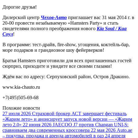
Дорогие друзья!
Дилерский центр
Чехов-Авто
приглашает вас 31 мая 2014 г. в
20-00 провести незабываемую «Hamsters Party» и стать
свидетелями полного преображения нового
Kia Soul / Киа
Соул
!
В программе: тест-драйв, fire-show, угощения, коктейль-бар,
море подарков и грандиозное шоу фейерверков!
Братья Hamsters приготовили для всех приглашенных гостей
сюрприз, приходите и увидите все своими глазами!
Ждём вас по адресу: Серпуховский район, Остров Дракино.
www.kia-chauto.ru
+7(495)505-69-68
Похожие новости
27 июля 2026
Страховой брокер АСТ завершает фестиваль
«Жарим лето» и анонсирует запуск новой версии — «Жарим
лето 2.0»
22 июня 2026
JAECOO J7 против Changan UNI-S:
сравниваем два современных кроссовера
22 мая 2026
Auto.ae
– покупка, продажа и аренда автомобилей в оаэ
24 апреля