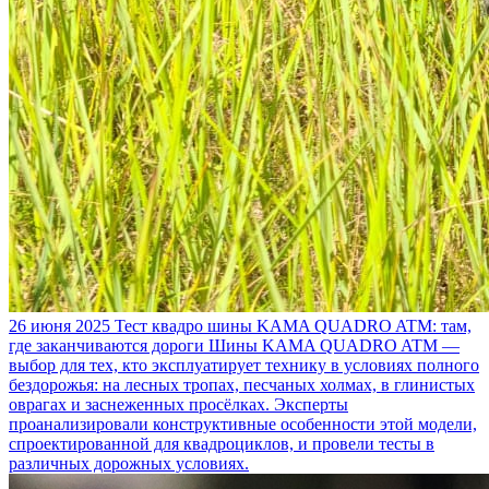
26 июня 2025
Тест квадро шины KAMA QUADRO ATM: там,
где заканчиваются дороги
Шины KAMA QUADRO ATM —
выбор для тех, кто эксплуатирует технику в условиях полного
бездорожья: на лесных тропах, песчаных холмах, в глинистых
оврагах и заснеженных просёлках. Эксперты
проанализировали конструктивные особенности этой модели,
спроектированной для квадроциклов, и провели тесты в
различных дорожных условиях.