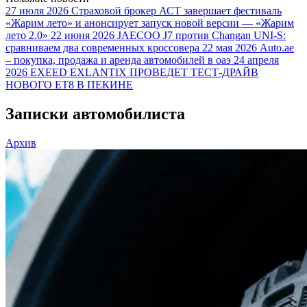
27 июля 2026
Страховой брокер АСТ завершает фестиваль
«Жарим лето» и анонсирует запуск новой версии — «Жарим
лето 2.0»
22 июня 2026
JAECOO J7 против Changan UNI-S:
сравниваем два современных кроссовера
22 мая 2026
Auto.ae
– покупка, продажа и аренда автомобилей в оаэ
24 апреля
2026
EXEED EXLANTIX ПРОВЕДЕТ ТЕСТ-ДРАЙВ
НОВОГО ET8 В ПЕКИНЕ
Записки автомобилиста
Архив