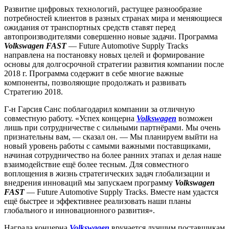
Развитие цифровых технологий, растущее разнообразие
потребностей клиентов в разных странах мира и меняющиеся
ожидания от транспортных средств ставят перед
автопроизводителями совершенно новые задачи. Программа
Volkswagen FAST
— Future Automotive Supply Tracks
направлена на постановку новых целей и формирование
основы для долгосрочной стратегии развития компании после
2018 г. Программа содержит в себе многие важные
компоненты, позволяющие продолжать и развивать
Стратегию 2018.
Г-н Гарсия Санс поблагодарил компании за отличную
совместную работу. «Успех концерна
Volkswagen
возможен
лишь при сотрудничестве с сильными партнёрами. Мы очень
признательны вам, — сказал он. — Мы планируем выйти на
новый уровень работы с самыми важными поставщиками,
начиная сотрудничество на более ранних этапах и делая наше
взаимодействие ещё более тесным. Для совместного
воплощения в жизнь стратегических задач глобализации и
внедрения инноваций мы запускаем программу
Volkswagen
FAST
— Future Automotive Supply Tracks. Вместе нам удастся
ещё быстрее и эффективнее реализовать наши планы
глобального и инновационного развития».
Награда концерна
Volkswagen
вручается лучшим поставщикам