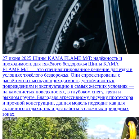
27 июня 2025
Шины KAMA FLAME M/T: надёжность и
проходимость для тяжёлого бездорожья
Шины KAMA
FLAME M/T — это специализированное решение для езды в
условиях тяжёлого бездорожья. Они спроектированы с
расчётом на высокую проходимость, устойчивость к
повреждениям и эксплуатацию в самых жёстких условиях —
на каменистых поверхностях, в глубоком снегу, грязи и
рыхлом грунте. Благодаря агрессивному рисунку протектора
и прочной конструкции, данная модель подходит как для
активного отдыха, так и для работы в сложных природных
зонах.