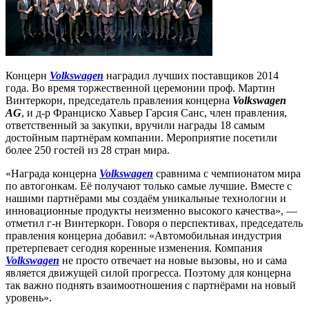
Концерн
Volkswagen
наградил лучших поставщиков 2014
года. Во время торжественной церемонии проф. Мартин
Винтеркорн, председатель правления концерна
Volkswagen
AG
, и д-р Франциско Хавьер Гарсия Санс, член правления,
ответственный за закупки, вручили награды 18 самым
достойным партнёрам компании. Мероприятие посетили
более 250 гостей из 28 стран мира.
«Награда концерна
Volkswagen
сравнима с чемпионатом мира
по автогонкам. Её получают только самые лучшие. Вместе с
нашими партнёрами мы создаём уникальные технологии и
инновационные продукты неизменно высокого качества», —
отметил г-н Винтеркорн. Говоря о перспективах, председатель
правления концерна добавил: «Автомобильная индустрия
претерпевает сегодня коренные изменения. Компания
Volkswagen
не просто отвечает на новые вызовы, но и сама
является движущей силой прогресса. Поэтому для концерна
так важно поднять взаимоотношения с партнёрами на новый
уровень».