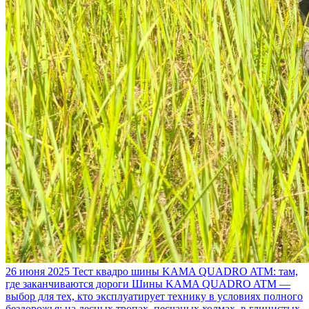
26 июня 2025
Тест квадро шины KAMA QUADRO ATM: там,
где заканчиваются дороги
Шины KAMA QUADRO ATM —
выбор для тех, кто эксплуатирует технику в условиях полного
бездорожья: на лесных тропах, песчаных холмах, в глинистых