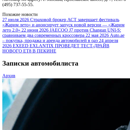
(495) 737-55-55.
Похожие новости
27 июля 2026
Страховой брокер АСТ завершает фестиваль
«Жарим лето» и анонсирует запуск новой версии — «Жарим
лето 2.0»
22 июня 2026
JAECOO J7 против Changan UNI-S:
сравниваем два современных кроссовера
22 мая 2026
Auto.ae
– покупка, продажа и аренда автомобилей в оаэ
24 апреля
2026
EXEED EXLANTIX ПРОВЕДЕТ ТЕСТ-ДРАЙВ
НОВОГО ET8 В ПЕКИНЕ
Записки автомобилиста
Архив