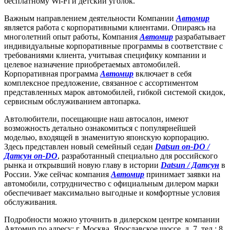
бесплатному Wi-Fi и детский уголок.
Важным направлением деятельности Компании
Автомир
является работа с корпоративными клиентами. Опираясь на
многолетний опыт работы, Компания
Автомир
разрабатывает
индивидуальные корпоративные программы в соответствие с
требованиями клиента, учитывая специфику компании и
целевое назначение приобретаемых автомобилей.
Корпоративная программа
Автомир
включает в себя
комплексное предложение, связанное с ассортиментом
представленных марок автомобилей, гибкой системой скидок,
сервисным обслуживанием автопарка.
Автолюбители, посещающие наш автосалон, имеют
возможность детально ознакомиться c популярнейшей
моделью, входящей в знаменитую японскую корпорацию.
Здесь представлен новый семейный седан
Datsun on-DO /
Датсун on-DO
, разработанный специально для российского
рынка и открывший новую главу в истории
Datsun / Датсун
в
России. Уже сейчас компания
Автомир
принимает заявки на
автомобили, сотрудничество с официальным дилером марки
обеспечивает максимально выгодные и комфортные условия
обслуживания.
Подробности можно уточнить в дилерском центре компании
Автомир по адресу: г. Москва, Ярославское шоссе, д. 7, тел.: 8