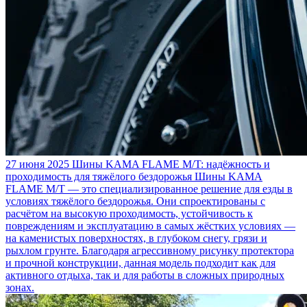
27 июня 2025
Шины KAMA FLAME M/T: надёжность и
проходимость для тяжёлого бездорожья
Шины KAMA
FLAME M/T — это специализированное решение для езды в
условиях тяжёлого бездорожья. Они спроектированы с
расчётом на высокую проходимость, устойчивость к
повреждениям и эксплуатацию в самых жёстких условиях —
на каменистых поверхностях, в глубоком снегу, грязи и
рыхлом грунте. Благодаря агрессивному рисунку протектора
и прочной конструкции, данная модель подходит как для
активного отдыха, так и для работы в сложных природных
зонах.