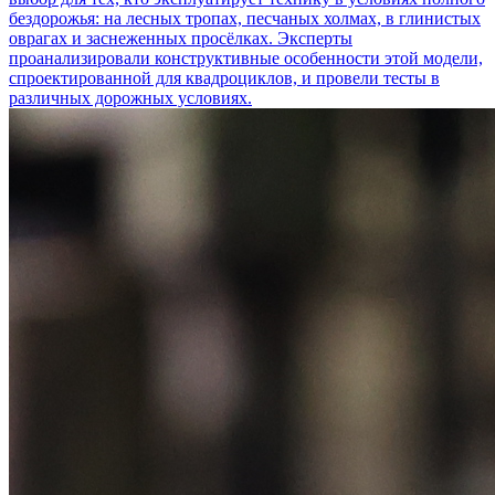
бездорожья: на лесных тропах, песчаных холмах, в глинистых
оврагах и заснеженных просёлках. Эксперты
проанализировали конструктивные особенности этой модели,
спроектированной для квадроциклов, и провели тесты в
различных дорожных условиях.