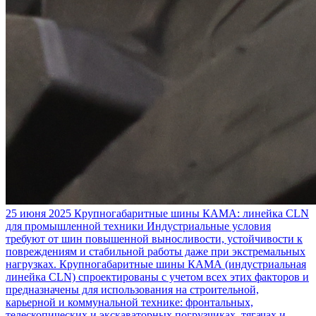
25 июня 2025
Крупногабаритные шины КАМА: линейка CLN
для промышленной техники
Индустриальные условия
требуют от шин повышенной выносливости, устойчивости к
повреждениям и стабильной работы даже при экстремальных
нагрузках. Крупногабаритные шины КАМА (индустриальная
линейка CLN) спроектированы с учетом всех этих факторов и
предназначены для использования на строительной,
карьерной и коммунальной технике: фронтальных,
телескопических и экскаваторных погрузчиках, тягачах и