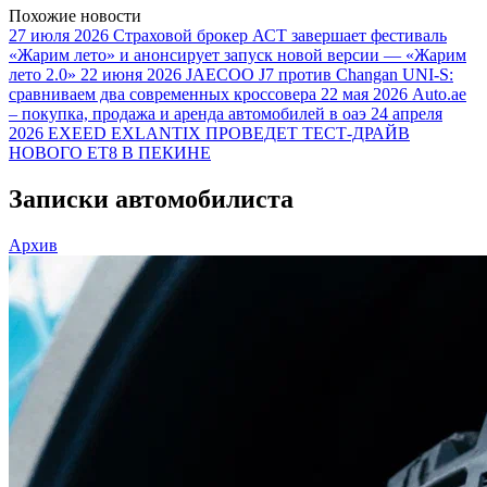
Похожие новости
27 июля 2026
Страховой брокер АСТ завершает фестиваль
«Жарим лето» и анонсирует запуск новой версии — «Жарим
лето 2.0»
22 июня 2026
JAECOO J7 против Changan UNI-S:
сравниваем два современных кроссовера
22 мая 2026
Auto.ae
– покупка, продажа и аренда автомобилей в оаэ
24 апреля
2026
EXEED EXLANTIX ПРОВЕДЕТ ТЕСТ-ДРАЙВ
НОВОГО ET8 В ПЕКИНЕ
Записки автомобилиста
Архив