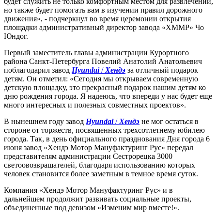
будет служить не только комфортным местом для развлечений,
но также будет помогать вам в изучении правил дорожного
движения», - подчеркнул во время церемонии открытия
площадки административный директор завода «ХММР» Чо
Юндог.
Первый заместитель главы администрации Курортного
района Санкт-Петербурга Повелий Анатолий Анатольевич
поблагодарил завод
Hyundai
/
Хендэ
за отличный подарок
детям. Он отметил: «Сегодня мы открываем современную
детскую площадку, это прекрасный подарок нашим детям ко
дню рождения города. Я надеюсь, что впереди у нас будет еще
много интересных и полезных совместных проектов».
В нынешнем году завод
Hyundai
/
Хендэ
не мог остаться в
стороне от торжеств, посвященных трехсотлетнему юбилею
города. Так, в день официального празднования Дня города 6
июня завод «Хендэ Мотор Мануфактуринг Рус» передал
представителям администрации Сестрорецка 3000
светоовозвращателей, благодаря использованию которых
человек становится более заметным в темное время суток.
Компания «Хендэ Мотор Мануфактуринг Рус» и в
дальнейшем продолжит развивать социальные проекты,
объединенные под девизом «Изменим мир вместе!».