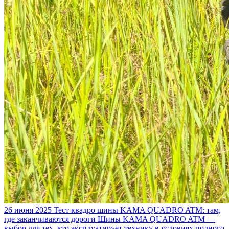
26 июня 2025
Тест квадро шины KAMA QUADRO ATM: там,
где заканчиваются дороги
Шины KAMA QUADRO ATM —
выбор для тех, кто эксплуатирует технику в условиях полного