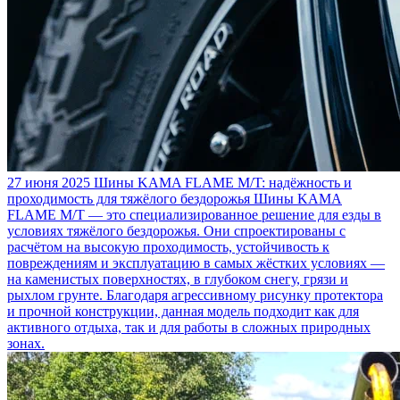
27 июня 2025
Шины KAMA FLAME M/T: надёжность и
проходимость для тяжёлого бездорожья
Шины KAMA
FLAME M/T — это специализированное решение для езды в
условиях тяжёлого бездорожья. Они спроектированы с
расчётом на высокую проходимость, устойчивость к
повреждениям и эксплуатацию в самых жёстких условиях —
на каменистых поверхностях, в глубоком снегу, грязи и
рыхлом грунте. Благодаря агрессивному рисунку протектора
и прочной конструкции, данная модель подходит как для
активного отдыха, так и для работы в сложных природных
зонах.