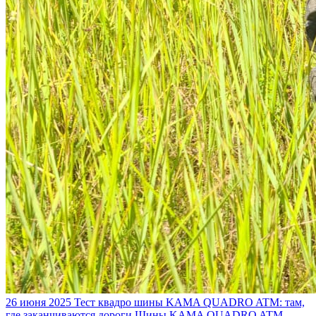
26 июня 2025
Тест квадро шины KAMA QUADRO ATM: там,
где заканчиваются дороги
Шины KAMA QUADRO ATM —