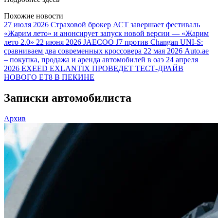
Похожие новости
27 июля 2026
Страховой брокер АСТ завершает фестиваль
«Жарим лето» и анонсирует запуск новой версии — «Жарим
лето 2.0»
22 июня 2026
JAECOO J7 против Changan UNI-S:
сравниваем два современных кроссовера
22 мая 2026
Auto.ae
– покупка, продажа и аренда автомобилей в оаэ
24 апреля
2026
EXEED EXLANTIX ПРОВЕДЕТ ТЕСТ-ДРАЙВ
НОВОГО ET8 В ПЕКИНЕ
Записки автомобилиста
Архив