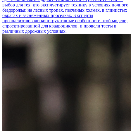
выбор для тех, кто эксплуатирует технику в условиях полного
бездорожья: на лесных тропах, песчаных холмах, в глинистых
оврагах и заснеженных просёлках. Эксперты
проанализировали конструктивные особенности этой модели,
спроектированной для квадроциклов, и провели тесты в
различных дорожных условиях.