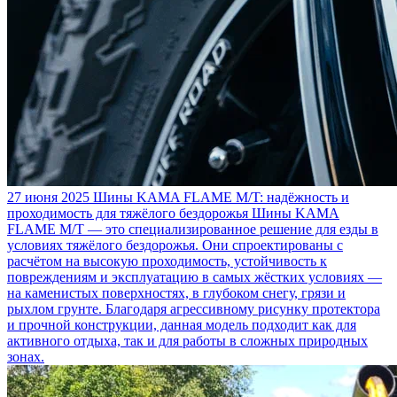
27 июня 2025
Шины KAMA FLAME M/T: надёжность и
проходимость для тяжёлого бездорожья
Шины KAMA
FLAME M/T — это специализированное решение для езды в
условиях тяжёлого бездорожья. Они спроектированы с
расчётом на высокую проходимость, устойчивость к
повреждениям и эксплуатацию в самых жёстких условиях —
на каменистых поверхностях, в глубоком снегу, грязи и
рыхлом грунте. Благодаря агрессивному рисунку протектора
и прочной конструкции, данная модель подходит как для
активного отдыха, так и для работы в сложных природных
зонах.