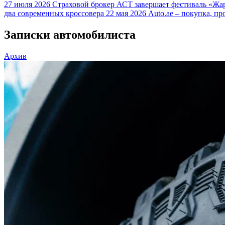
27 июля 2026
Страховой брокер АСТ завершает фестиваль «Жар
два современных кроссовера
22 мая 2026
Auto.ae – покупка, пр
Записки автомобилиста
Архив