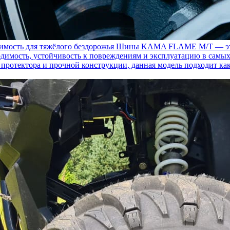
ость для тяжёлого бездорожья
Шины KAMA FLAME M/T — это с
димость, устойчивость к повреждениям и эксплуатацию в самых
у протектора и прочной конструкции, данная модель подходит ка