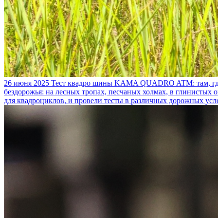
26 июня 2025
Тест квадро шины KAMA QUADRO ATM: там, где
бездорожья: на лесных тропах, песчаных холмах, в глинистых
для квадроциклов, и провели тесты в различных дорожных усл