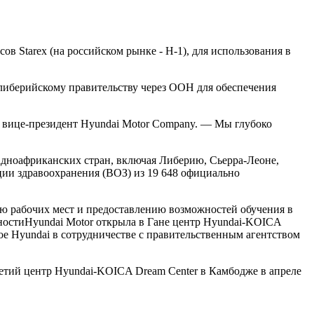
в Starex (на российском рынке - Н-1), для использования в
либерийскому правительству через ООН для обеспечения
й вице-президент Hyundai Motor Company. — Мы глубоко
падноафриканских стран, включая Либерию, Сьерра-Леоне,
ии здравоохранения (ВОЗ) из 19 648 официально
ию рабочих мест и предоставлению возможностей обучения в
нностиHyundai Motor открыла в Гане центр Hyundai-KOICA
ое Hyundai в сотрудничестве с правительственным агентством
третий центр Hyundai-KOICA Dream Center в Камбодже в апреле