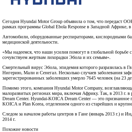
Сегодня Hyundai Motor Group объявила о том, что передаст ООН
рамках программы Global Ebola Response в Западной Африке, в
Автомобили, оборудованные респираторами, кислородными бал
медицинской деятельности.
«Мы надеемся, что наши усилия помогут в глобальной борьбе
сочувствуем жертвам лихорадки Эбола и их семьям».
Смертельный вирус Эбола, эпидемия которого разразилась в Гв
Нигерию, Мали и Сенегал. Несколько случаев заболевания за
зарегистрированных заболевших умерло 7645 человек (на 23 дек
Помимо этого, компания Hyundai Motor Company, возглавляюща
малоразвитых регионах мира, включая Африку. Так, в 2013 г.
Dream Center. Hyundai-KOICA Dream Center — это признанное 
KOICA и Plan Korea, отделением одного из старейших и крупней
Следом за началом работы центров в Гане (январь 2013 г.) и И
2014 г.
Похожие новости