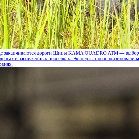
 заканчиваются дороги
Шины KAMA QUADRO ATM — выбор для т
 оврагах и заснеженных просёлках. Эксперты проанализировали 
овиях.