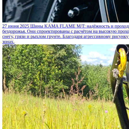
27 июня 2025
Шины KAMA FLAME M/T: надёжность и проходим
бездорожья. Они спроектированы с расчётом на высокую прохо
снегу, грязи и рыхлом грунте. Благодаря агрессивному рисунк
зонах.