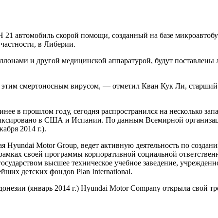
 21 автомобиль скорой помощи, созданный на базе микроавтобусо
 частности, в Либерии.
лонами и другой медицинской аппаратурой, будут поставлены 
 с этим смертоносным вирусом, — отметил Кван Кук Ли, старши
инее в прошлом году, сегодня распространился на несколько за
фиксировано в США и Испании. По данным Всемирной организац
абря 2014 г.).
я Hyundai Motor Group, ведет активную деятельность по создан
 в рамках своей программы корпоративной социальной ответстве
государством высшее техническое учебное заведение, учрежденн
ших детских фондов Plan International.
ндонезии (январь 2014 г.) Hyundai Motor Company открыла свой 