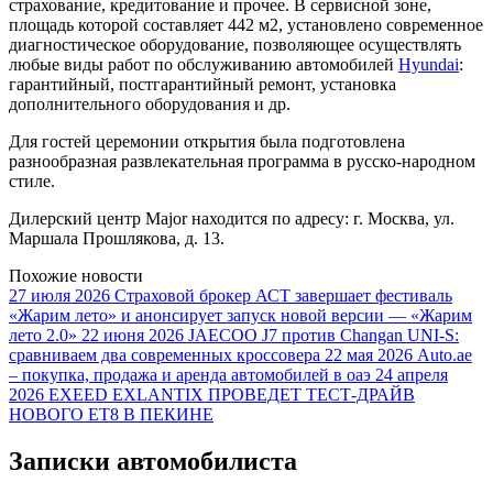
страхование, кредитование и прочее. В сервисной зоне,
площадь которой составляет 442 м2, установлено современное
диагностическое оборудование, позволяющее осуществлять
любые виды работ по обслуживанию автомобилей
Hyundai
:
гарантийный, постгарантийный ремонт, установка
дополнительного оборудования и др.
Для гостей церемонии открытия была подготовлена
разнообразная развлекательная программа в русско-народном
стиле.
Дилерский центр Major находится по адресу: г. Москва, ул.
Маршала Прошлякова, д. 13.
Похожие новости
27 июля 2026
Страховой брокер АСТ завершает фестиваль
«Жарим лето» и анонсирует запуск новой версии — «Жарим
лето 2.0»
22 июня 2026
JAECOO J7 против Changan UNI-S:
сравниваем два современных кроссовера
22 мая 2026
Auto.ae
– покупка, продажа и аренда автомобилей в оаэ
24 апреля
2026
EXEED EXLANTIX ПРОВЕДЕТ ТЕСТ-ДРАЙВ
НОВОГО ET8 В ПЕКИНЕ
Записки автомобилиста