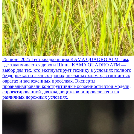
26 июня 2025
Тест квадро шины KAMA QUADRO ATM: там,
где заканчиваются дороги
Шины KAMA QUADRO ATM —
выбор для тех, кто эксплуатирует технику в условиях полного
бездорожья: на лесных тропах, песчаных холмах, в глинистых
оврагах и заснеженных просёлках. Эксперты
проанализировали конструктивные особенности этой модели,
спроектированной для квадроциклов, и провели тесты в
различных дорожных условиях.