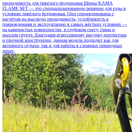
проходимость для тяжёлого бездорожья
Шины KAMA
FLAME M/T — это специализированное решение для езды в
условиях тяжёлого бездорожья. Они спроектированы с
расчётом на высокую проходимость, устойчивость к
повреждениям и эксплуатацию в самых жёстких условиях —
на каменистых поверхностях, в глубоком снегу, грязи и
рыхлом грунте. Благодаря агрессивному рисунку протектора
и прочной конструкции, данная модель подходит как для
активного отдыха, так и для работы в сложных природных
зонах.