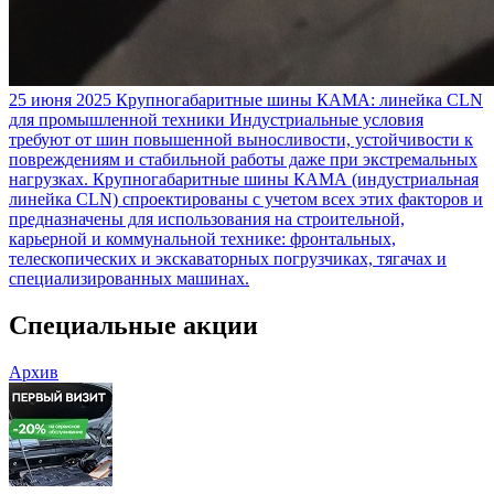
25 июня 2025
Крупногабаритные шины КАМА: линейка CLN
для промышленной техники
Индустриальные условия
требуют от шин повышенной выносливости, устойчивости к
повреждениям и стабильной работы даже при экстремальных
нагрузках. Крупногабаритные шины КАМА (индустриальная
линейка CLN) спроектированы с учетом всех этих факторов и
предназначены для использования на строительной,
карьерной и коммунальной технике: фронтальных,
телескопических и экскаваторных погрузчиках, тягачах и
специализированных машинах.
Специальные акции
Архив