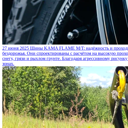
27 июня 2025
Шины KAMA FLAME M/T: надёжность и проходим
бездорожья. Они спроектированы с расчётом на высокую прохо
снегу, грязи и рыхлом грунте. Благодаря агрессивному рисунк
зонах.