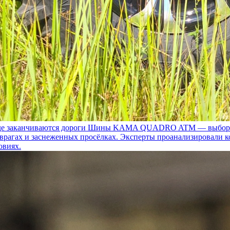
 заканчиваются дороги
Шины KAMA QUADRO ATM — выбор для т
 оврагах и заснеженных просёлках. Эксперты проанализировали 
овиях.