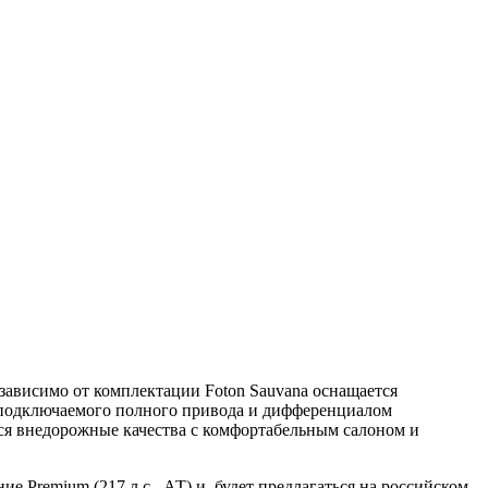
зависимо от комплектации Foton Sauvana оснащается
 подключаемого полного привода и дифференциалом
еся внедорожные качества с комфортабельным салоном и
е Premium (217 л.с., АТ) и, будет предлагаться на российском