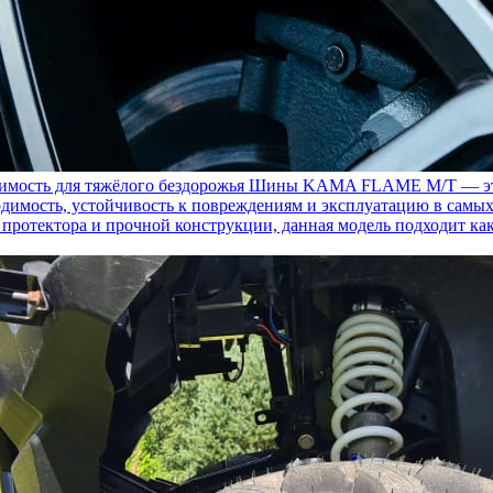
ость для тяжёлого бездорожья
Шины KAMA FLAME M/T — это с
димость, устойчивость к повреждениям и эксплуатацию в самых
у протектора и прочной конструкции, данная модель подходит ка