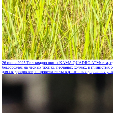
26 июня 2025
Тест квадро шины KAMA QUADRO ATM: там, где
бездорожья: на лесных тропах, песчаных холмах, в глинистых
для квадроциклов, и провели тесты в различных дорожных усл