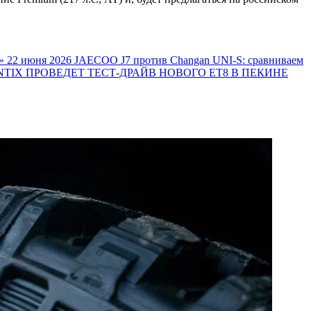
»
22 июня 2026
JAECOO J7 против Changan UNI-S: сравниваем
TIX ПРОВЕДЕТ ТЕСТ-ДРАЙВ НОВОГО ET8 В ПЕКИНЕ