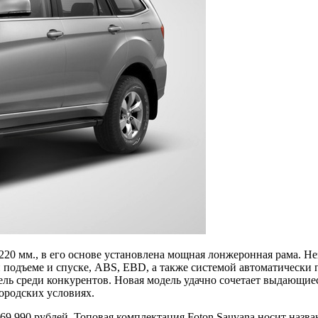
20 мм., в его основе установлена мощная лонжеронная рама. Не
подъеме и спуске, ABS, EBD, а также системой автоматически
ель среди конкурентов. Новая модель удачно сочетает выдающи
ородских условиях.
9 990 рублей. Топовая комплектация Foton Sauvana носит названи