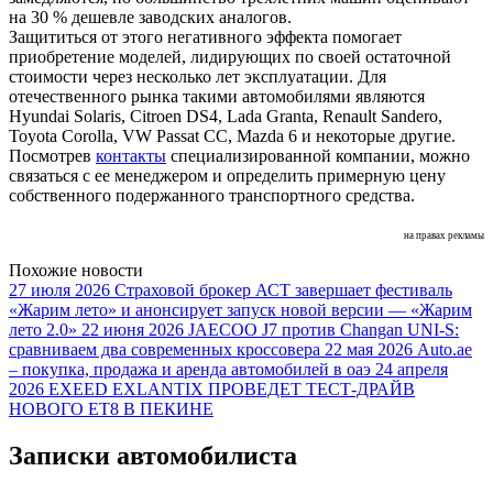
на 30 % дешевле заводских аналогов.
Защититься от этого негативного эффекта помогает
приобретение моделей, лидирующих по своей остаточной
стоимости через несколько лет эксплуатации. Для
отечественного рынка такими автомобилями являются
Hyundai Solaris, Citroen DS4, Lada Granta, Renault Sandero,
Toyota Corolla, VW Passat CC, Mazda 6 и некоторые другие.
Посмотрев
контакты
специализированной компании, можно
связаться с ее менеджером и определить примерную цену
собственного подержанного транспортного средства.
на правах рекламы
Похожие новости
27 июля 2026
Страховой брокер АСТ завершает фестиваль
«Жарим лето» и анонсирует запуск новой версии — «Жарим
лето 2.0»
22 июня 2026
JAECOO J7 против Changan UNI-S:
сравниваем два современных кроссовера
22 мая 2026
Auto.ae
– покупка, продажа и аренда автомобилей в оаэ
24 апреля
2026
EXEED EXLANTIX ПРОВЕДЕТ ТЕСТ-ДРАЙВ
НОВОГО ET8 В ПЕКИНЕ
Записки автомобилиста