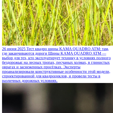
26 июня 2025
Тест квадро шины KAMA QUADRO ATM: там,
где заканчиваются дороги
Шины KAMA QUADRO ATM —
выбор для тех, кто эксплуатирует технику в условиях полного
бездорожья: на лесных тропах, песчаных холмах, в глинистых
оврагах и заснеженных просёлках. Эксперты
проанализировали конструктивные особенности этой модели,
спроектированной для квадроциклов, и провели тесты в
различных дорожных условиях.