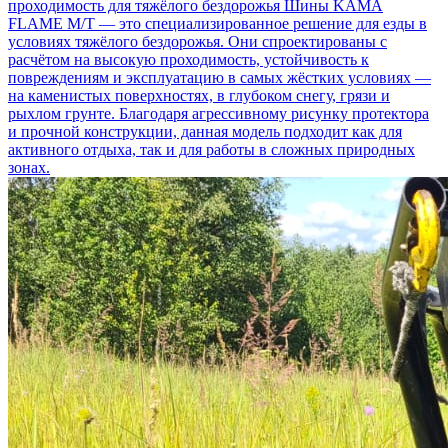
проходимость для тяжёлого бездорожья
Шины KAMA
FLAME M/T — это специализированное решение для езды в
условиях тяжёлого бездорожья. Они спроектированы с
расчётом на высокую проходимость, устойчивость к
повреждениям и эксплуатацию в самых жёстких условиях —
на каменистых поверхностях, в глубоком снегу, грязи и
рыхлом грунте. Благодаря агрессивному рисунку протектора
и прочной конструкции, данная модель подходит как для
активного отдыха, так и для работы в сложных природных
зонах.