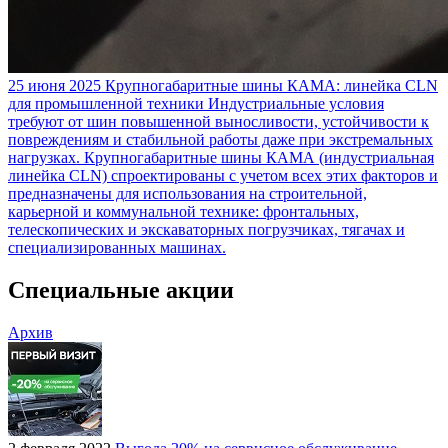
25 июня 2025
Крупногабаритные шины КАМА: линейка CLN
для промышленной техники
Индустриальные условия
требуют от шин повышенной выносливости, устойчивости к
повреждениям и стабильной работы даже при экстремальных
нагрузках. Крупногабаритные шины КАМА (индустриальная
линейка CLN) спроектированы с учетом всех этих факторов и
предназначены для использования на строительной,
карьерной и коммунальной технике: фронтальных,
телескопических и экскаваторных погрузчиках, тягачах и
специализированных машинах.
Специальные акции
Архив