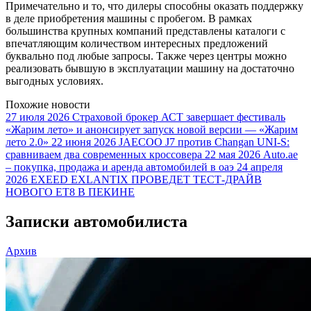
Примечательно и то, что дилеры способны оказать поддержку
в деле приобретения машины с пробегом. В рамках
большинства крупных компаний представлены каталоги с
впечатляющим количеством интересных предложений
буквально под любые запросы. Также через центры можно
реализовать бывшую в эксплуатации машину на достаточно
выгодных условиях.
Похожие новости
27 июля 2026
Страховой брокер АСТ завершает фестиваль
«Жарим лето» и анонсирует запуск новой версии — «Жарим
лето 2.0»
22 июня 2026
JAECOO J7 против Changan UNI-S:
сравниваем два современных кроссовера
22 мая 2026
Auto.ae
– покупка, продажа и аренда автомобилей в оаэ
24 апреля
2026
EXEED EXLANTIX ПРОВЕДЕТ ТЕСТ-ДРАЙВ
НОВОГО ET8 В ПЕКИНЕ
Записки автомобилиста
Архив