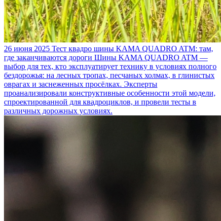
26 июня 2025
Тест квадро шины KAMA QUADRO ATM: там,
где заканчиваются дороги
Шины KAMA QUADRO ATM —
выбор для тех, кто эксплуатирует технику в условиях полного
бездорожья: на лесных тропах, песчаных холмах, в глинистых
оврагах и заснеженных просёлках. Эксперты
проанализировали конструктивные особенности этой модели,
спроектированной для квадроциклов, и провели тесты в
различных дорожных условиях.